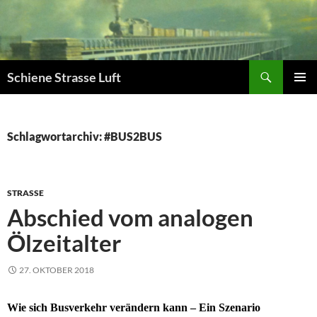
Zum
Inhalt
springen
Suchen
Schiene Strasse Luft
PRIMÄR
MENÜ
Schlagwortarchiv: #BUS2BUS
STRASSE
Abschied vom analogen
Ölzeitalter
27. OKTOBER 2018
Wie sich Busverkehr verändern kann – Ein Szenario