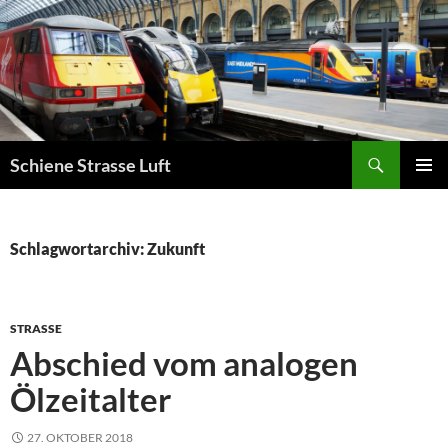
Zum
Inhalt
springen
Suchen
Schiene Strasse Luft
PRIMÄR
MENÜ
Schlagwortarchiv: Zukunft
STRASSE
Abschied vom analogen
Ölzeitalter
27. OKTOBER 2018