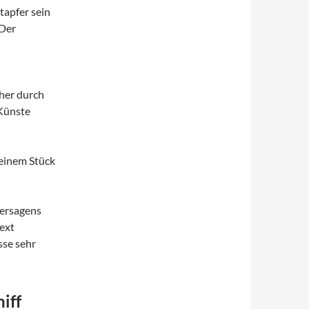
tapfer sein
 Der
her durch
Künste
einem Stück
Versagens
ext
sse sehr
iff