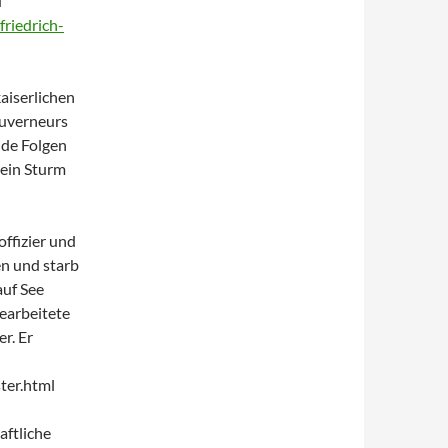
u
riedrich-
kaiserlichen
ouverneurs
nde Folgen
 ein Sturm
offizier und
en und starb
auf See
earbeitete
r. Er
ter.html
aftliche