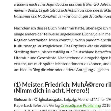
erinnerte mich eines Jugendbuches aus dem frühen 20. Jahrhu
meinem Besitz. Es gab tatsächlich Aufschluss über den struktu
Rassismus und Nationalismus in der damaligen deutschen Gese
Nachdem ich dieses Buch hinter mir hatte, überlegte ich mi
einige andere der teilweise ungelesenen Bücher, die in m
Regalen verstauben, lesen könnte, um den pandemiebedi
Kulturmangel auszugleichen. Das Ergebnis war ein willkür
Streifzug durch (bisher zufällig nur Deutschland betreffe
Literatur und Geschichte. Nachstehend die zugehörigen 
erstens, um mich später leichter erinnern zu können, und 
um hier im Blog die eine oder andere Anregung zu geben.
(1) Meister, Friedrich: MuhÃ©rero r
(Nimm dich in acht, Herero!)
Gelesen in
: Originalausgabe: Leipzig: Abel und Müller 19
Paperback lieferbar: Verlag
CreateSpace Publishing
2018 