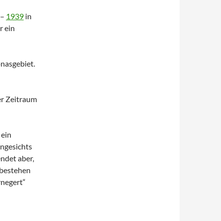
–
1939
in
r ein
onasgebiet.
er Zeitraum
 ein
angesichts
ndet aber,
 bestehen
rnegert“