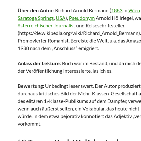
Über den Autor:
Richard Arnold Bermann (
1883
in
Wien
Saratoga Springs
,
USA
),
Pseudonym
Arnold Höllriegel, wa
österreichischer
Journalist
und Reiseschriftsteller.
(https://de.wikipedia.org/wiki/Richard_Arnold_Bermann).
Promovierter Romanist. Bereiste die Welt, u.a. das Amaz
1938 nach dem „Anschluss“ emigriert.
Anlass der Lektüre:
Buch war im Bestand, und da mich d
der Veröffentlichung interessierte, las ich es.
Bewertung:
Unbedingt lesenswert. Der Autor produziert
durchaus kritisches Bild der Mehr-Klassen-Gesellschaft 
des elitären 1.-Klasse-Publikums auf dem Dampfer, verwe
wenn auch äußerst selten, ein Vokabular, das heute nicht
würde, in dem etwa pejorativ konnotiert das Adjektiv „ve
vorkommt.