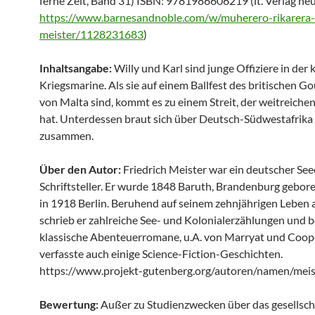
ferne Zeit, Band 31) ISBN: 9781986606219 (lt. Verlag ne
https://www.barnesandnoble.com/w/muherero-rikarera-f
meister/1128231683
)
Inhaltsangabe:
Willy und Karl sind junge Offiziere in der 
Kriegsmarine. Als sie auf einem Ballfest des britischen G
von Malta sind, kommt es zu einem Streit, der weitreiche
hat. Unterdessen braut sich über Deutsch-Südwestafrika
zusammen.
Über den Autor:
Friedrich Meister war ein deutscher See
Schriftsteller. Er wurde 1848 Baruth, Brandenburg gebor
in 1918 Berlin. Beruhend auf seinem zehnjährigen Leben 
schrieb er zahlreiche See- und Kolonialerzählungen und b
klassische Abenteuerromane, u.A. von Marryat und Coope
verfasste auch einige Science-Fiction-Geschichten.
https://www.projekt-gutenberg.org/autoren/namen/meis
Bewertung:
Außer zu Studienzwecken über das gesellsch