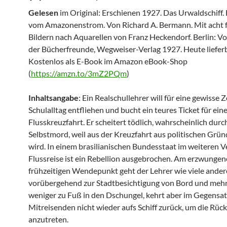
Gelesen
im Original: Erschienen 1927. Das Urwaldschiff.
vom Amazonenstrom. Von Richard A. Bermann. Mit acht 
Bildern nach Aquarellen von Franz Heckendorf. Berlin: V
der Bücherfreunde, Wegweiser-Verlag 1927. Heute liefer
Kostenlos als E-Book im Amazon eBook-Shop
(
https://amzn.to/3mZ2PQm
)
Inhaltsangabe
: Ein Realschullehrer will für eine gewisse 
Schulalltag entfliehen und bucht ein teures Ticket für ei
Flusskreuzfahrt. Er scheitert tödlich, wahrscheinlich durc
Selbstmord, weil aus der Kreuzfahrt aus politischen Grün
wird. In einem brasilianischen Bundesstaat im weiteren V
Flussreise ist ein Rebellion ausgebrochen. Am erzwunge
frühzeitigen Wendepunkt geht der Lehrer wie viele ander
vorübergehend zur Stadtbesichtigung von Bord und meh
weniger zu Fuß in den Dschungel, kehrt aber im Gegensat
Mitreisenden nicht wieder aufs Schiff zurück, um die Rück
anzutreten.