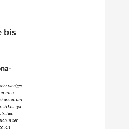
 bis
ona-
 oder weniger
lkommen.
iskussion um
ich hier gar
eutschen
ich in der
nd ich