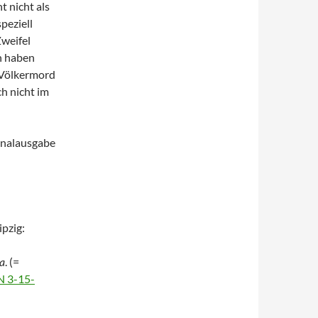
t nicht als
peziell
Zweifel
n haben
 Völkermord
ch nicht im
ginalausgabe
ipzig:
la
. (=
N 3-15-