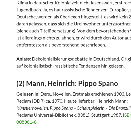
Klima in deutscher Kolonialzeit nicht lesenswert, erst rech
Jugendbuch. Ja, es hat rassistische Tendenzen. Europäer, s
Deutsche, werden als überlegen hingestellt, es wird kein 
daran gelassen, dass sich die Ureinwohner unterzuordne
(siehe auch Titelübersetzung). Von dem bevorstehenden
ist allerdings nichts zu ahnen, er wird durch den Autor au
entferntesten als bevorstehend beschrieben.
Anlass
: Dekolonialisierungsdebatte in Deutschland, Ori
auf kolonialistisch-rassistische Tendenzen hin gelesen.
(2) Mann, Heinrich: Pippo Spano
Gelesen in:
Ders., Novellen. Erstmals erschienen 1903. Le
Reclam (DDR) ca. 1970. Heute lieferbar: Heinrich Mann:
Künstlernovellen. Pippo Spano – Schauspielerin – Die Branzil
Reclams Universal-Bibliothek. 8381). Stuttgart 1987,
ISB
008381-8
.