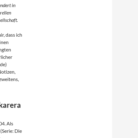
ndert in
rellen
llschaft.
r, dass ich
einen
ngten
licher
nde)
Notizen,
zweitens,
ikarera
04. Als
(Serie: Die