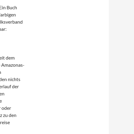
 Ein Buch
farbigen
olksverband
bar:
Zeit dem
ne Amazonas-
h
den nichts
erlauf der
nen
e
r oder
z zu den
reise