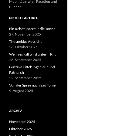
Mobilität in allen Facetten und
Bücher
NEUESTE ARTIKEL
Ein Reiseführer für die Tonne
27. November 2025
Thusneldas Aussicht
26. Oktober 2025
Wenn es kalt wird unterm Kilt
28. September 2025
Gustave Eiffel: Ingenieur und
Patriarch
22. September 2025
Von der Spree nach Sao Tome
9. August 2025
ARCHIV
November 2025
Oktober 2025