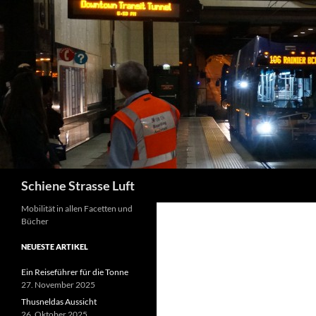
Zum
Inhalt
springen
Suchen
Schiene Strasse Luft
Mobilität in allen Facetten und
Bücher
NEUESTE ARTIKEL
Ein Reiseführer für die Tonne
27. November 2025
Thusneldas Aussicht
26. Oktober 2025