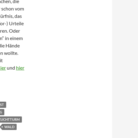
achen, die
r schon vom
ürfnis, das
r-) Urteile
eren. Oder
n“ in einem
die Hände
en wollte.
it
ier
und
hier
tschen Wald
ST
RG
EUCHTTURM
WALD