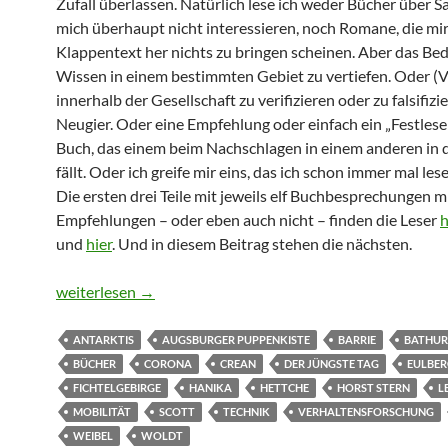
Zufall überlassen. Natürlich lese ich weder Bücher über S
mich überhaupt nicht interessieren, noch Romane, die mi
Klappentext her nichts zu bringen scheinen. Aber das Bed
Wissen in einem bestimmten Gebiet zu vertiefen. Oder (Vo
innerhalb der Gesellschaft zu verifizieren oder zu falsifizi
Neugier. Oder eine Empfehlung oder einfach ein „Festlese
Buch, das einem beim Nachschlagen in einem anderen in 
fällt. Oder ich greife mir eins, das ich schon immer mal les
Die ersten drei Teile mit jeweils elf Buchbesprechungen m
Empfehlungen – oder eben auch nicht – finden die Leser
h
und
hier
. Und in diesem Beitrag stehen die nächsten.
Pandemie 2021-3: Von Urmel über Leuchttürme zum deu
weiterlesen
→
ANTARKTIS
AUGSBURGER PUPPENKISTE
BARRIE
BATHUR
BÜCHER
CORONA
CREAN
DER JÜNGSTE TAG
EULBE
FICHTELGEBIRGE
HANIKA
HETTCHE
HORST STERN
L
MOBILITÄT
SCOTT
TECHNIK
VERHALTENSFORSCHUNG
WEIBEL
WOLDT