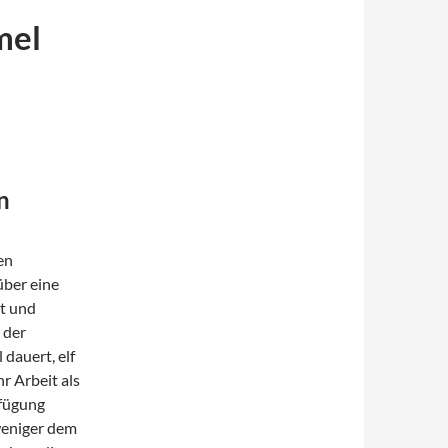
mel
n
en
ber eine
t und
 der
dauert, elf
r Arbeit als
rfügung
weniger dem