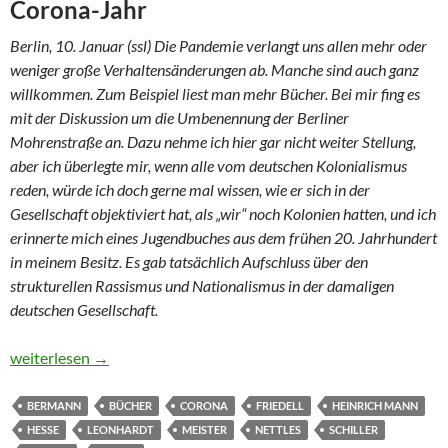
Corona-Jahr
Berlin, 10. Januar (ssl) Die Pandemie verlangt uns allen mehr oder
weniger große Verhaltensänderungen ab. Manche sind auch ganz
willkommen. Zum Beispiel liest man mehr Bücher. Bei mir fing es
mit der Diskussion um die Umbenennung der Berliner
Mohrenstraße an. Dazu nehme ich hier gar nicht weiter Stellung,
aber ich überlegte mir, wenn alle vom deutschen Kolonialismus
reden, würde ich doch gerne mal wissen, wie er sich in der
Gesellschaft objektiviert hat, als „wir“ noch Kolonien hatten, und ich
erinnerte mich eines Jugendbuches aus dem frühen 20. Jahrhundert
in meinem Besitz. Es gab tatsächlich Aufschluss über den
strukturellen Rassismus und Nationalismus in der damaligen
deutschen Gesellschaft.
Pandemie 2020: Von Hesse bis Nettles
weiterlesen
→
BERMANN
BÜCHER
CORONA
FRIEDELL
HEINRICH MANN
HESSE
LEONHARDT
MEISTER
NETTLES
SCHILLER