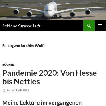
Zum
Inhalt
springen
Suchen
Schiene Strasse Luft
PRIMÄR
MENÜ
Schlagwortarchiv: Wolfe
BÜCHER
Pandemie 2020: Von Hesse
bis Nettles
10. JANUAR 2021
Meine Lektüre im vergangenen