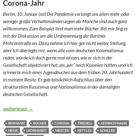
Corona-Jahr
Berlin, 10. Januar (ssl) Die Pandemie verlangt uns allen mehr oder
weniger große Verhaltensänderungen ab. Manche sind auch ganz
willkommen. Zum Beispiel liest man mehr Bücher. Bei mir fing es
mit der Diskussion um die Umbenennung der Berliner
Mohrenstraße an. Dazu nehme ich hier gar nicht weiter Stellung,
aber ich überlegte mir, wenn alle vom deutschen Kolonialismus
reden, würde ich doch gerne mal wissen, wie er sich in der
Gesellschaft objektiviert hat, als „wir“ noch Kolonien hatten, und ich
erinnerte mich eines Jugendbuches aus dem frühen 20. Jahrhundert
in meinem Besitz. Es gab tatsächlich Aufschluss über den
strukturellen Rassismus und Nationalismus in der damaligen
deutschen Gesellschaft.
Pandemie 2020: Von Hesse bis Nettles
weiterlesen
→
BERMANN
BÜCHER
CORONA
FRIEDELL
HEINRICH MANN
HESSE
LEONHARDT
MEISTER
NETTLES
SCHILLER