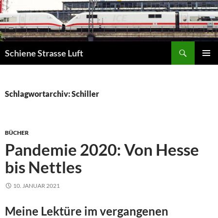
Zum
Inhalt
springen
Suchen
Schiene Strasse Luft
PRIMÄR
MENÜ
Schlagwortarchiv: Schiller
BÜCHER
Pandemie 2020: Von Hesse
bis Nettles
10. JANUAR 2021
Meine Lektüre im vergangenen