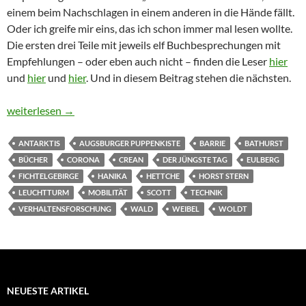
einem beim Nachschlagen in einem anderen in die Hände fällt.
Oder ich greife mir eins, das ich schon immer mal lesen wollte.
Die ersten drei Teile mit jeweils elf Buchbesprechungen mit
Empfehlungen – oder eben auch nicht – finden die Leser
hier
und
hier
und
hier
. Und in diesem Beitrag stehen die nächsten.
Pandemie 2021-3: Von Urmel über Leuchttürme zum deutschen
weiterlesen
→
ANTARKTIS
AUGSBURGER PUPPENKISTE
BARRIE
BATHURST
BÜCHER
CORONA
CREAN
DER JÜNGSTE TAG
EULBERG
FICHTELGEBIRGE
HANIKA
HETTCHE
HORST STERN
LEUCHTTURM
MOBILITÄT
SCOTT
TECHNIK
VERHALTENSFORSCHUNG
WALD
WEIBEL
WOLDT
NEUESTE ARTIKEL