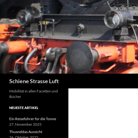
Zum
Inhalt
springen
Suchen
Schiene Strasse Luft
Mobilität in allen Facetten und
Bücher
NEUESTE ARTIKEL
Ein Reiseführer für die Tonne
27. November 2025
Thusneldas Aussicht
26. Oktober 2025