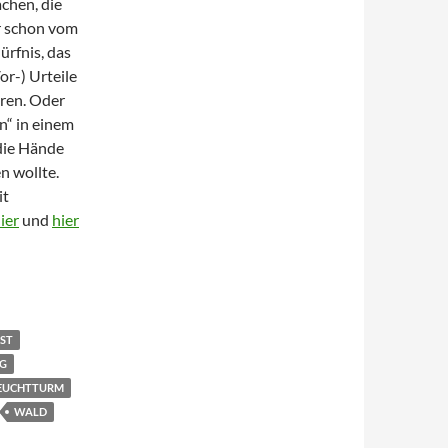
achen, die
r schon vom
ürfnis, das
r-) Urteile
eren. Oder
n“ in einem
die Hände
en wollte.
it
ier
und
hier
tschen Wald
ST
RG
EUCHTTURM
WALD