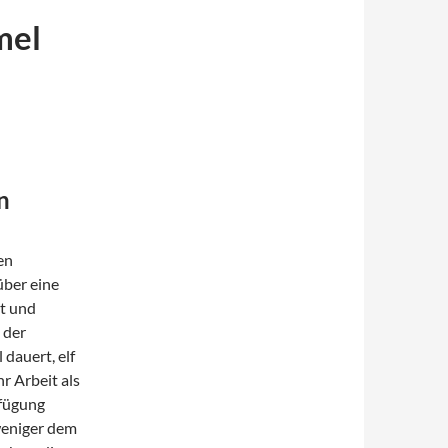
mel
n
en
ber eine
t und
 der
dauert, elf
r Arbeit als
rfügung
weniger dem