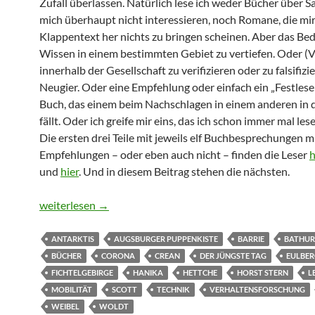
Zufall überlassen. Natürlich lese ich weder Bücher über S
mich überhaupt nicht interessieren, noch Romane, die mi
Klappentext her nichts zu bringen scheinen. Aber das Bed
Wissen in einem bestimmten Gebiet zu vertiefen. Oder (Vo
innerhalb der Gesellschaft zu verifizieren oder zu falsifizi
Neugier. Oder eine Empfehlung oder einfach ein „Festlese
Buch, das einem beim Nachschlagen in einem anderen in 
fällt. Oder ich greife mir eins, das ich schon immer mal les
Die ersten drei Teile mit jeweils elf Buchbesprechungen m
Empfehlungen – oder eben auch nicht – finden die Leser
h
und
hier
. Und in diesem Beitrag stehen die nächsten.
Pandemie 2021-3: Von Urmel über Leuchttürme zum deu
weiterlesen
→
ANTARKTIS
AUGSBURGER PUPPENKISTE
BARRIE
BATHUR
BÜCHER
CORONA
CREAN
DER JÜNGSTE TAG
EULBE
FICHTELGEBIRGE
HANIKA
HETTCHE
HORST STERN
L
MOBILITÄT
SCOTT
TECHNIK
VERHALTENSFORSCHUNG
WEIBEL
WOLDT