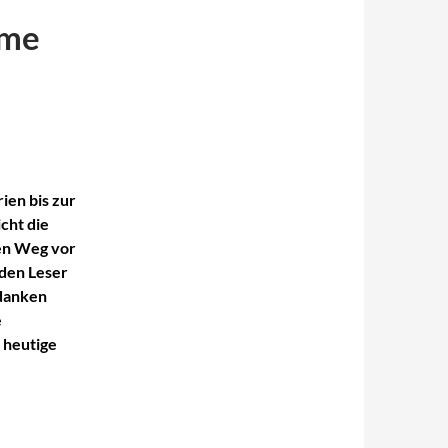
ome
rien bis zur
cht die
den Weg vor
 den Leser
edanken
e
 heutige