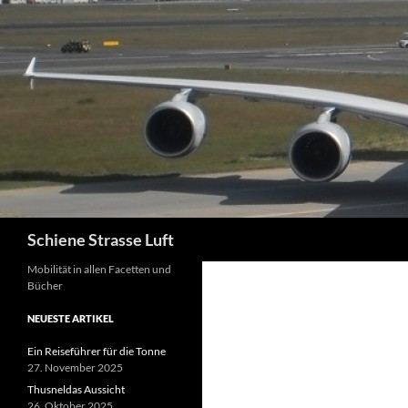
Zum
Inhalt
springen
Suchen
Schiene Strasse Luft
Mobilität in allen Facetten und
Bücher
NEUESTE ARTIKEL
Ein Reiseführer für die Tonne
27. November 2025
Thusneldas Aussicht
26. Oktober 2025