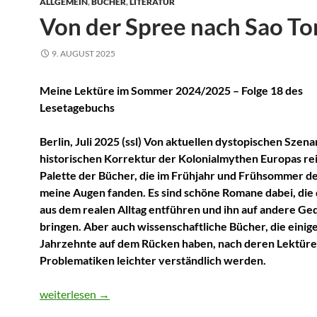
ALLGEMEIN
,
BÜCHER
,
LITERATUR
Von der Spree nach Sao T
9. AUGUST 2025
Meine Lektüre im Sommer 2024/2025 – Folge 18 des
Lesetagebuchs
Berlin, Juli 2025 (ssl) Von aktuellen dystopischen Szena
historischen Korrektur der Kolonialmythen Europas rei
Palette der Bücher, die im Frühjahr und Frühsommer 
meine Augen fanden. Es sind schöne Romane dabei, die
aus dem realen Alltag entführen und ihn auf andere G
bringen. Aber auch wissenschaftliche Bücher, die einig
Jahrzehnte auf dem Rücken haben, nach deren Lektüre
Problematiken leichter verständlich werden.
Von der Spree nach Sao Tome
weiterlesen
→