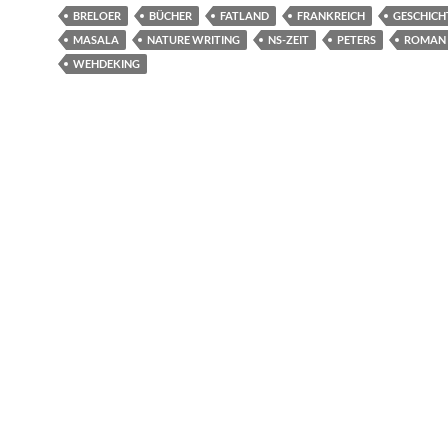
BRELOER
BÜCHER
FATLAND
FRANKREICH
GESCHICH
MASALA
NATURE WRITING
NS-ZEIT
PETERS
ROMAN
WEHDEKING