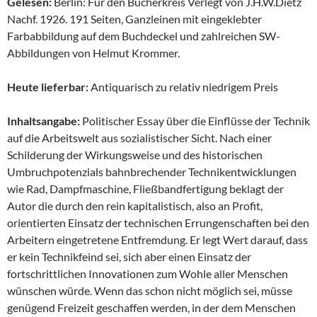
Gelesen:
Berlin: Für den Bücherkreis Verlegt von J.H.W.Dietz
Nachf. 1926. 191 Seiten, Ganzleinen mit eingeklebter
Farbabbildung auf dem Buchdeckel und zahlreichen SW-
Abbildungen von Helmut Krommer.
Heute lieferbar:
Antiquarisch zu relativ niedrigem Preis
Inhaltsangabe:
Politischer Essay über die Einflüsse der Technik
auf die Arbeitswelt aus sozialistischer Sicht. Nach einer
Schilderung der Wirkungsweise und des historischen
Umbruchpotenzials bahnbrechender Technikentwicklungen
wie Rad, Dampfmaschine, Fließbandfertigung beklagt der
Autor die durch den rein kapitalistisch, also an Profit,
orientierten Einsatz der technischen Errungenschaften bei den
Arbeitern eingetretene Entfremdung. Er legt Wert darauf, dass
er kein Technikfeind sei, sich aber einen Einsatz der
fortschrittlichen Innovationen zum Wohle aller Menschen
wünschen würde. Wenn das schon nicht möglich sei, müsse
genügend Freizeit geschaffen werden, in der dem Menschen