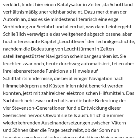
verklärt, findet hier einen Katalysator in Zeiten, da Schottland
verhältnismäßig unerreichbar scheint. Dazu merkt man der
Autorin an, dass es sie mindestens literarisch eine enge
Verbindung zur Seefahrt und allem hat, was damit einhergeht.
Schließlich verewigt sie das weitgehend abgeschlossene, aber
hochinteressante Kapitel „Leuchtfeuer“ der Technikgeschichte,
nachdem die Bedeutung von Leuchttürmen in Zeiten
satellitengestützter Navigation scheinbar gesunken ist. Sie
leuchten zwar noch, heute durchweg automatisiert, teilen aber
ihre lebensrettende Funktion als Hinweis auf
Schifffahrtshindernisse, die bei alleiniger Navigation nach
Himmelskörpern und Küstenlinien nicht bemerkt werden
konnten, jetzt mit zahlreichen elektronischen Hilfsmitteln. Das
Sachbuch hebt zwar unterhaltsam die hohe Bedeutung der
vier Stevenson-Generationen für die Entwicklung dieser
Seezeichen hervor. Obwohl sie teils ausführlich die immer
wiederkehrenden Auseinandersetzungen zwischen Vätern
und Söhnen über die Frage beschreibt, ob der Sohn nun
Ingenieur werden soll oder seinen subjaktiven Neigungen zum