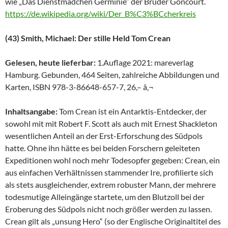
wie „Das Dienstmädchen Germinie“ der Brüder Goncourt.
https://de.wikipedia.org/wiki/Der_B%C3%BCcherkreis
(43) Smith, Michael: Der stille Held Tom Crean
Gelesen, heute lieferbar:
1.Auflage 2021: mareverlag
Hamburg. Gebunden, 464 Seiten, zahlreiche Abbildungen und
Karten, ISBN 978-3-86648-657-7, 26,– â‚¬
Inhaltsangabe:
Tom Crean ist ein Antarktis-Entdecker, der
sowohl mit mit Robert F. Scott als auch mit Ernest Shackleton
wesentlichen Anteil an der Erst-Erforschung des Südpols
hatte. Ohne ihn hätte es bei beiden Forschern geleiteten
Expeditionen wohl noch mehr Todesopfer gegeben: Crean, ein
aus einfachen Verhältnissen stammender Ire, profilierte sich
als stets ausgleichender, extrem robuster Mann, der mehrere
todesmutige Alleingänge startete, um den Blutzoll bei der
Eroberung des Südpols nicht noch größer werden zu lassen.
Crean gilt als „unsung Hero“ (so der Englische Originaltitel des