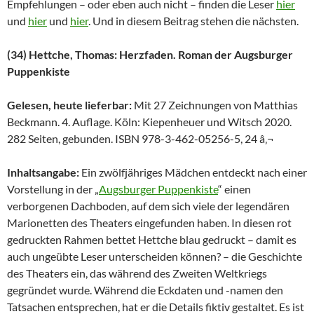
Empfehlungen – oder eben auch nicht – finden die Leser
hier
und
hier
und
hier
. Und in diesem Beitrag stehen die nächsten.
(34) Hettche, Thomas: Herzfaden. Roman der Augsburger
Puppenkiste
Gelesen, heute lieferbar:
Mit 27 Zeichnungen von Matthias
Beckmann. 4. Auflage. Köln: Kiepenheuer und Witsch 2020.
282 Seiten, gebunden. ISBN 978-3-462-05256-5, 24 â‚¬
Inhaltsangabe:
Ein zwölfjähriges Mädchen entdeckt nach einer
Vorstellung in der „
Augsburger Puppenkiste
“ einen
verborgenen Dachboden, auf dem sich viele der legendären
Marionetten des Theaters eingefunden haben. In diesen rot
gedruckten Rahmen bettet Hettche blau gedruckt – damit es
auch ungeübte Leser unterscheiden können? – die Geschichte
des Theaters ein, das während des Zweiten Weltkriegs
gegründet wurde. Während die Eckdaten und -namen den
Tatsachen entsprechen, hat er die Details fiktiv gestaltet. Es ist