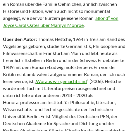
ein Roman über die Familie Oehmichen, ähnlich zwischen
Historie und Fiktion, wenn auch nicht so monumental
angelegt, wie der vor kurzem gelesene Roman
„Blond“ von
Joyce Carol Oates über Marilyn Monroe
.
Über den Autor:
Thomas Hettche, 1964 in Treis am Rand des
Vogelsbergs geboren, studierte Germanistik, Philosophie und
Filmwissenschaft in Frankfurt am Main und lebt heute als
freier Schriftsteller in Berlin und in der Schweiz. Er debütierte
1989 mit dem Roman »Ludwig muß sterben«. Ein von der
Kritik recht ambivalent aufgenommener Roman, den ich noch
lesen werde, ist „
Woraus wir gemacht sind
“ (2006). Hettche
wurde mehrfach mit Literaturpreisen ausgezeichnet und
unterrichtete unter anderem 2018 – 2020 als
Honorarprofessor am Institut für Philosophie, Literatur-,
Wissenschafts- und Technikgeschichte der Technischen
Universität Berlin. Er ist Mitglied des Deutschen PEN, der
Deutschen Akademie für Sprache und Dichtung und der
Berliner Akademie der Künste. (Quelle für das Biographische: