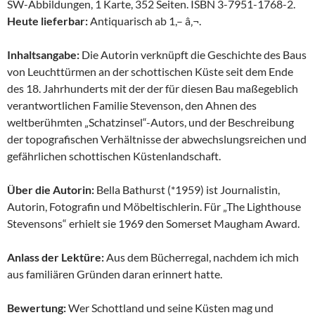
SW-Abbildungen, 1 Karte, 352 Seiten. ISBN 3-7951-1768-2.
Heute lieferbar:
Antiquarisch ab 1,– â‚¬.
Inhaltsangabe:
Die Autorin verknüpft die Geschichte des Baus
von Leuchttürmen an der schottischen Küste seit dem Ende
des 18. Jahrhunderts mit der der für diesen Bau maßegeblich
verantwortlichen Familie Stevenson, den Ahnen des
weltberühmten „Schatzinsel“-Autors, und der Beschreibung
der topografischen Verhältnisse der abwechslungsreichen und
gefährlichen schottischen Küstenlandschaft.
Über die Autorin:
Bella Bathurst (*1959) ist Journalistin,
Autorin, Fotografin und Möbeltischlerin. Für „The Lighthouse
Stevensons“ erhielt sie 1969 den Somerset Maugham Award.
Anlass der Lektüre:
Aus dem Bücherregal, nachdem ich mich
aus familiären Gründen daran erinnert hatte.
Bewertung:
Wer Schottland und seine Küsten mag und