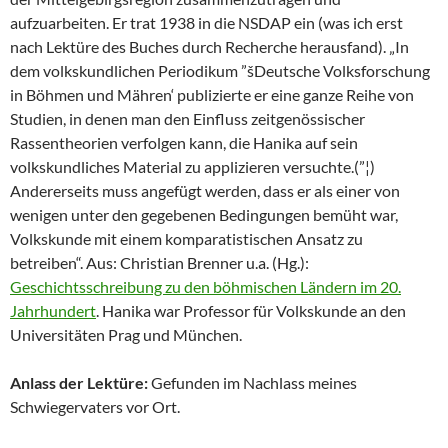
aufzuarbeiten. Er trat 1938 in die NSDAP ein (was ich erst
nach Lektüre des Buches durch Recherche herausfand). „In
dem volkskundlichen Periodikum ”šDeutsche Volksforschung
in Böhmen und Mähren‘ publizierte er eine ganze Reihe von
Studien, in denen man den Einfluss zeitgenössischer
Rassentheorien verfolgen kann, die Hanika auf sein
volkskundliches Material zu applizieren versuchte.(”¦)
Andererseits muss angefügt werden, dass er als einer von
wenigen unter den gegebenen Bedingungen bemüht war,
Volkskunde mit einem komparatistischen Ansatz zu
betreiben“. Aus: Christian Brenner u.a. (Hg.):
Geschichtsschreibung zu den böhmischen Ländern im 20.
Jahrhundert
. Hanika war Professor für Volkskunde an den
Universitäten Prag und München.
Anlass der Lektüre:
Gefunden im Nachlass meines
Schwiegervaters vor Ort.