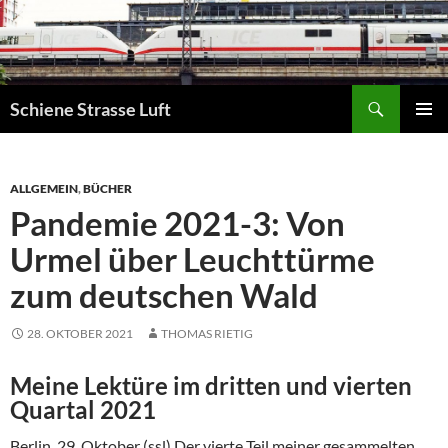
Zum
Inhalt
springen
Suchen
Schiene Strasse Luft
PRIMÄR
MENÜ
ALLGEMEIN
,
BÜCHER
Pandemie 2021-3: Von
Urmel über Leuchttürme
zum deutschen Wald
28. OKTOBER 2021
THOMAS RIETIG
Meine Lektüre im dritten und vierten
Quartal 2021
Berlin, 29. Oktober (ssl) Der vierte Teil meiner gesammelten