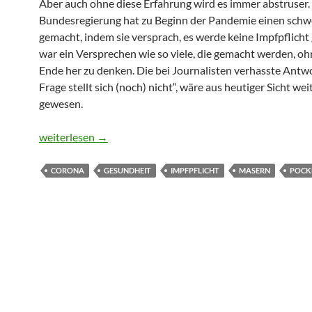
Aber auch ohne diese Erfahrung wird es immer abstruser. 
Bundesregierung hat zu Beginn der Pandemie einen schw
gemacht, indem sie versprach, es werde keine Impfpflicht
war ein Versprechen wie so viele, die gemacht werden, o
Ende her zu denken. Die bei Journalisten verhasste Antwo
Frage stellt sich (noch) nicht“, wäre aus heutiger Sicht wei
gewesen.
Ein leichtfertiges Versprechen
weiterlesen
→
CORONA
GESUNDHEIT
IMPFPFLICHT
MASERN
POCK