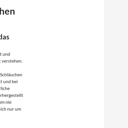
chen
das
ht und
t verstehen.
 Schläuchen
t und bei
liche
rhergestellt
um nie
sich nur um