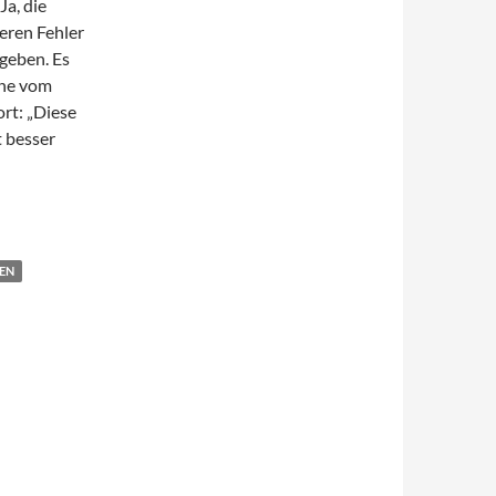
Ja, die
eren Fehler
 geben. Es
hne vom
rt: „Diese
t besser
EN