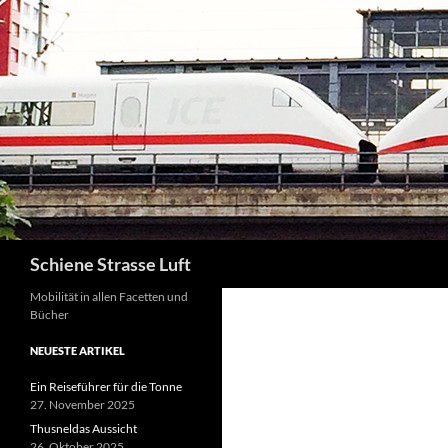
Zum
Inhalt
springen
Suchen
Schiene Strasse Luft
Mobilität in allen Facetten und
Bücher
NEUESTE ARTIKEL
Ein Reiseführer für die Tonne
27. November 2025
Thusneldas Aussicht
26. Oktober 2025