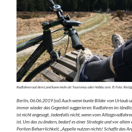
Radfahren auf dem Land kann mehr als Tourismus oder Hobby sein. © Foto: Rietig
Berlin, 06.06.2019 (ssl) Auch wenn bunte Bilder von Urlaub u
immer wieder das Gegenteil suggerieren: Radfahren im ländl
ist nicht angesagt. Jedenfalls nicht, wenn vom Alltagsradfahre
ist. Um das zu ändern, bedarf es einer Strategie und vor allem
Portion Beharrlichkeit. „Appelle nutzen nichts! Schaffe das A