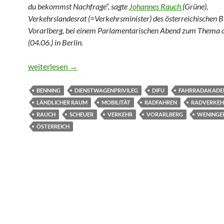
du bekommst Nachfrage“, sagte
Johannes Rauch
(Grüne),
Verkehrslandesrat (=Verkehrsminister) des österreichischen 
Vorarlberg, bei einem Parlamentarischen Abend zum Thema 
(04.06.) in Berlin.
Radfahren auf dem Dorf? Schwierig
weiterlesen
→
BENNING
DIENSTWAGENPRIVILEG
DIFU
FAHRRADAKADE
LÄNDLICHER RAUM
MOBILITÄT
RADFAHREN
RADVERKEH
RAUCH
SCHEUER
VERKEHR
VORARLBERG
WENINGE
ÖSTERREICH