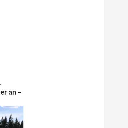
r
er an –