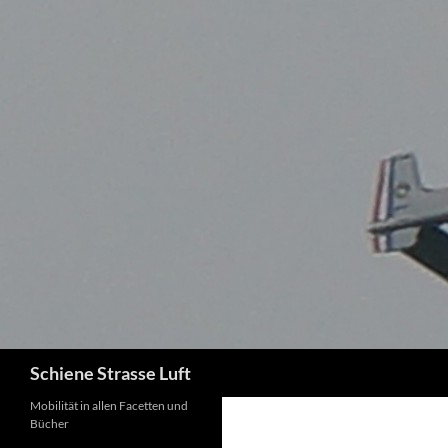
Zum
Inhalt
springen
Suchen
Schiene Strasse Luft
Mobilität in allen Facetten und
Bücher