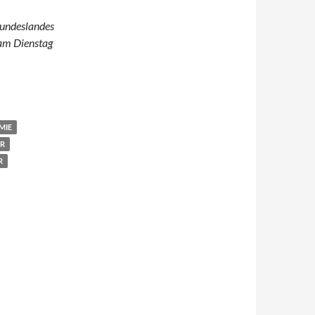
Bundeslandes
am Dienstag
MIE
R
R