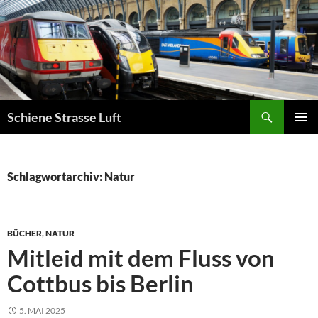
Zum
Inhalt
springen
Suchen
Schiene Strasse Luft
PRIMÄR
MENÜ
Schlagwortarchiv: Natur
BÜCHER
,
NATUR
Mitleid mit dem Fluss von
Cottbus bis Berlin
5. MAI 2025