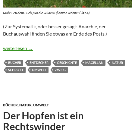
Mohn. Zu dem Buch „Wo die wilden Pflanzen wohnen“ (#54)
(Zur Systematik, oder besser gesagt: Anarchie, der
Buchauswahl finden Sie etwas am Ende des Posts.)
Pandemie 2022-1: Naturerfahrungen durch die Jahrhunderte
weiterlesen
→
BÜCHER
ENTDECKER
GESCHICHTE
MAGELLAN
NATUR
SCHROTT
UMWELT
ZWEIG
BÜCHER
,
NATUR
,
UMWELT
Der Hopfen ist ein
Rechtswinder