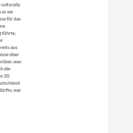
 culturally
n as we
sse für das
ine
 führte,
er
reits aus
nisse über
rüber, was
h die
es 20.
eutschland
ürfte, war