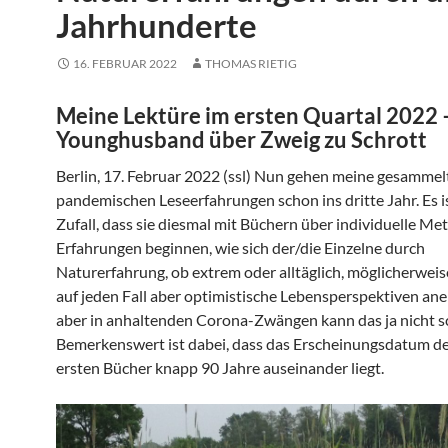
Jahrhunderte
16. FEBRUAR 2022
THOMAS RIETIG
Meine Lektüre im ersten Quartal 2022 
Younghusband über Zweig zu Schrott
Berlin, 17. Februar 2022 (ssl) Nun gehen meine gesammel
pandemischen Leseerfahrungen schon ins dritte Jahr. Es i
Zufall, dass sie diesmal mit Büchern über individuelle M
Erfahrungen beginnen, wie sich der/die Einzelne durch
Naturerfahrung, ob extrem oder alltäglich, möglicherweis
auf jeden Fall aber optimistische Lebensperspektiven ane
aber in anhaltenden Corona-Zwängen kann das ja nicht s
Bemerkenswert ist dabei, dass das Erscheinungsdatum de
ersten Bücher knapp 90 Jahre auseinander liegt.