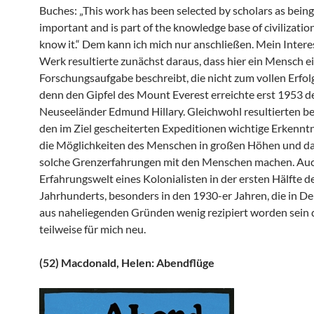
Buches: „This work has been selected by scholars as being
important and is part of the knowledge base of civilizatio
know it.“ Dem kann ich mich nur anschließen. Mein Intere
Werk resultierte zunächst daraus, dass hier ein Mensch e
Forschungsaufgabe beschreibt, die nicht zum vollen Erfolg
denn den Gipfel des Mount Everest erreichte erst 1953 d
Neuseeländer Edmund Hillary. Gleichwohl resultierten be
den im Ziel gescheiterten Expeditionen wichtige Erkennt
die Möglichkeiten des Menschen in großen Höhen und da
solche Grenzerfahrungen mit den Menschen machen. Auc
Erfahrungswelt eines Kolonialisten in der ersten Hälfte d
Jahrhunderts, besonders in den 1930-er Jahren, die in D
aus naheliegenden Gründen wenig rezipiert worden sein d
teilweise für mich neu.
(52) Macdonald, Helen: Abendflüge