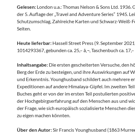
Gelesen:
London u.a.: Thomas Nelson & Sons Ltd. 1936. G
der 5. Auflage der „Travel and Adventure Series“ 1945. Le
Schutzumschlag, Zahlreiche Karten und Schwarz-Weiß-F
Seiten.
Heute lieferbar:
Hassell Street Press (9. September 2021
1014293367, gebunden ca. 25,– â‚¬, Taschenbuch ca. 17,– b
Inhaltsangabe:
Die ersten gescheiterten Versuche, den h
Berg der Erde zu besteigen, und ihre Auswirkungen auf W
und Erkenntnis. Younghusband schildert auch mehrere er
Expeditionen auf andere Himalaya-Gipfel. Im zweiten Teil
Buches geht er von der im ersten Teil postulierten positi
der Hochgebirgserfahrung auf den Menschen aus und wi
der Frage, wie sich europäisch sozialisierte Menschen di
zu eigen machen könnten.
Über den Autor:
Sir Francis Younghusband (1863 Murre