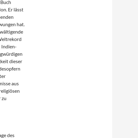
s Buch
on. Er lässt
isenden
zwungen hat.
bewältigende
 Weltrekord
 Indien-
ragwürdigen
keit dieser
odesopfern
ter
nisse aus
religiösen
r zu
age des