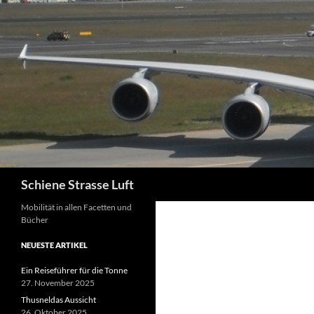
Zum
Inhalt
springen
Suchen
Schiene Strasse Luft
Mobilität in allen Facetten und
Bücher
NEUESTE ARTIKEL
Ein Reiseführer für die Tonne
27. November 2025
Thusneldas Aussicht
26. Oktober 2025