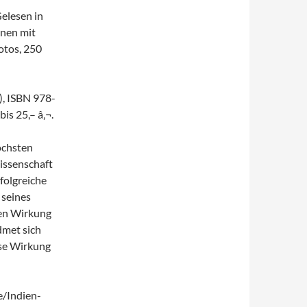
elesen in
inen mit
otos, 250
), ISBN 978-
is 25,– â‚¬.
öchsten
issenschaft
folgreiche
 seines
ven Wirkung
dmet sich
ese Wirkung
e/Indien-