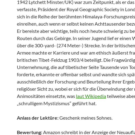
1942 Lytchett Minster/UK) war zum Zeitpunkt, als er da
verfasste, Präsident der Royal Geographic Society in Lond
sich in die Reihe der berühmten Himalaya-Forschungsre
einreihen, auch wenn er selbst keinen Achttausender be
Er bereiste aber wichtige, teils noch heute schwierig zu 
Routen durch das Gebirge. In seiner Jugend lief er einen
über die 300-yard- (274 Meter-) Strecke. In der britischen
Armee machte er Karriere und war am ethisch äußerst f
britischen Tibet-Feldzug 1903/4 beteiligt. Die Fragwürdig
Unternehmung, die auf tibetischer Seite Tausende von T
forderte, erkannte er offenbar selbst und wandte sich spä
ausschließlich der Forschung und Beurteilung ihrer Ergeb
religiöser Sicht zu, wobei er sich für die Überwindung der 
Animositäten einsetzte, was
laut Wikipedia
teilweise abe
„schrulligem Mystizismus“ geführt hat.
Anlass der Lektüre:
Geschenk meines Sohnes.
Bewertung:
Amazon schreibt in der Anzeige der Neuaufl