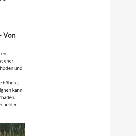
– Von
ten
st eher
ethoden und
e höhere,
ignen kann,
chaden.
r beiden