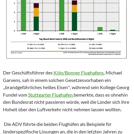
Der Gesch
ftsf
hrer des
K
ln/Bonner Flughafens
, Michael
ä
ü
ö
Garvens, sah in einem solchen Gesetzesvorhaben ein
brandgef
hrliches hei
es Eisen
, w
hrend sein Kollege Georg
„
ä
ß
“
ä
Fundel vom
Stuttgarter Flughafen
bemerkte, dass es ohnehin
den Bundesrat nicht passieren w
rde, weil die L
nder sich ihre
ü
ä
Hoheit
ber den Luftverkehr nicht nehmen lassen wollten.
ü
Die ADV f
hrte die beiden Flugh
fen als Beispiele f
r
ü
ä
ü
l
nderspezifische L
sungen an, die in den letzten Jahren zu
ä
ö