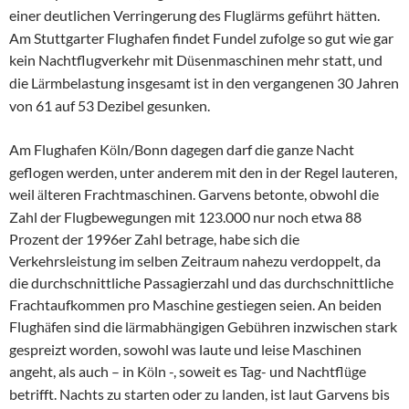
einer deutlichen Verringerung des Flugl
rms gef
hrt h
tten.
ä
ü
ä
Am Stuttgarter Flughafen findet Fundel zufolge so gut wie gar
kein Nachtflugverkehr mit D
senmaschinen mehr statt, und
ü
die L
rmbelastung insgesamt ist in den vergangenen 30 Jahren
ä
von 61 auf 53 Dezibel gesunken.
Am Flughafen K
ln/Bonn dagegen darf die ganze Nacht
ö
geflogen werden, unter anderem mit den in der Regel lauteren,
weil
lteren Frachtmaschinen. Garvens betonte, obwohl die
ä
Zahl der Flugbewegungen mit 123.000 nur noch etwa 88
Prozent der 1996er Zahl betrage, habe sich die
Verkehrsleistung im selben Zeitraum nahezu verdoppelt, da
die durchschnittliche Passagierzahl und das durchschnittliche
Frachtaufkommen pro Maschine gestiegen seien. An beiden
Flugh
fen sind die l
rmabh
ngigen Geb
hren inzwischen stark
ä
ä
ä
ü
gespreizt worden, sowohl was laute und leise Maschinen
angeht, als auch – in K
ln -, soweit es Tag- und Nachtfl
ge
ö
ü
betrifft. Nachts zu starten oder zu landen, ist laut Garvens bis