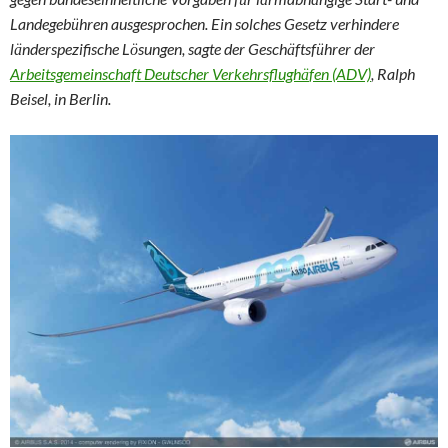
Landegeb
hren ausgesprochen. Ein solches Gesetz verhindere
ü
l
nderspezifische L
sungen, sagte der Gesch
ftsf
hrer der
ä
ö
ä
ü
Arbeitsgemeinschaft Deutscher Verkehrsflugh
fen (ADV)
, Ralph
ä
Beisel, in Berlin.