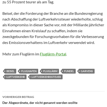
zu 55 Prozent teurer als am Tag.
Beisel, der die Forderung der Branche an die Bundesregierung
nach Abschaffung der Luftverkehrssteuer wiederholte, schlug
als Kompromiss in dieser Sache vor, mit der Milliarde j
hrlicher
ä
Einnahmen einen Kreislauf zu schaffen, indem sie
zweckgebunden f
r Forschungsvorhaben f
r die Verbesserung
ü
ü
des Emissionsverhaltens im Luftverkehr verwendet wird.
Mehr zum Fluglärm im
Fluglärm-Portal
.
BEISEL
FLUGHAFEN
FLUGLÄRM
FUNDEL
GARVENS
LUFTVERKEHR
LUFTVERKEHRSSTEUER
Beitragsnavigation
VORHERIGER BEITRAG
Der Abgeordnete, der nicht genannt werden wollte