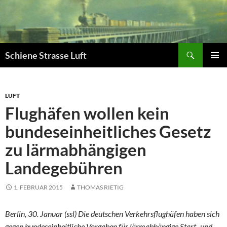
Zum
Inhalt
springen
Suchen
Schiene Strasse Luft
PRIMÄR
MENÜ
LUFT
Flughäfen wollen kein
bundeseinheitliches Gesetz
zu lärmabhängigen
Landegebühren
1. FEBRUAR 2015
THOMAS RIETIG
Berlin, 30. Januar (ssl) Die deutschen Verkehrsflugh
fen haben sich
ä
gegen bundeseinheitliche Vorgaben f
r l
rmabh
ngige Start- und
ü
ä
ä