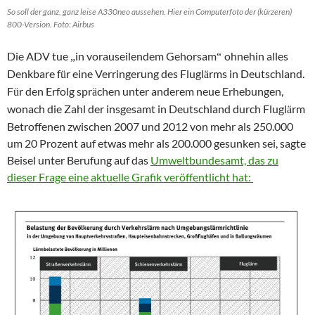
So soll der ganz, ganz leise A330neo aussehen. Hier ein Computerfoto der (kürzeren)
800-Version. Foto: Airbus
Die ADV tue
in vorauseilendem Gehorsam
ohnehin alles
„
“
Denkbare f
r eine Verringerung des Flugl
rms in Deutschland.
ü
ä
F
r den Erfolg spr
chen unter anderem neue Erhebungen,
ü
ä
wonach die Zahl der insgesamt in Deutschland durch Flugl
rm
ä
Betroffenen zwischen 2007 und 2012 von mehr als 250.000
um 20 Prozent auf etwas mehr als 200.000 gesunken sei, sagte
Beisel unter Berufung auf das
Umweltbundesamt, das zu
dieser Frage eine aktuelle Grafik veröffentlicht hat: