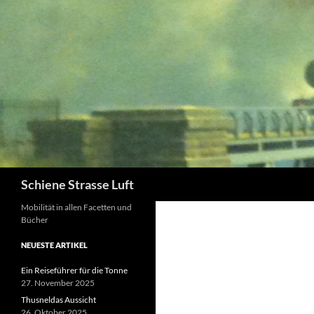
Zum
Inhalt
springen
Suchen
Schiene Strasse Luft
Mobilität in allen Facetten und
Bücher
NEUESTE ARTIKEL
Ein Reiseführer für die Tonne
27. November 2025
Thusneldas Aussicht
26. Oktober 2025