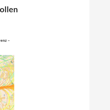
ollen
renz –