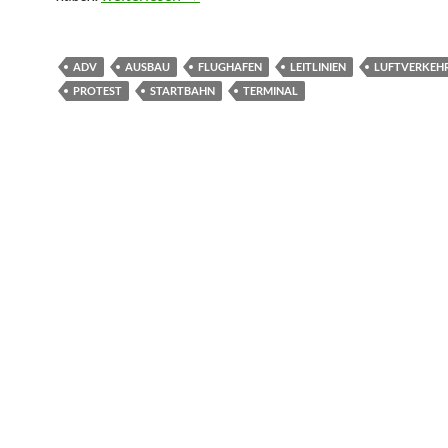
ADV
AUSBAU
FLUGHAFEN
LEITLINIEN
LUFTVERKEH
PROTEST
STARTBAHN
TERMINAL