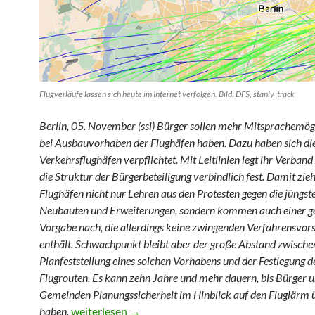
Flugverläufe lassen sich heute im Internet verfolgen. Bild: DFS, stanly_track
Berlin, 05. November (ssl) Bürger sollen mehr Mitsprachemög
bei Ausbauvorhaben der Flughäfen haben. Dazu haben sich di
Verkehrsflughäfen verpflichtet. Mit Leitlinien legt ihr Verband
die Struktur der Bürgerbeteiligung verbindlich fest. Damit zie
Flughäfen nicht nur Lehren aus den Protesten gegen die jüngst
Neubauten und Erweiterungen, sondern kommen auch einer ge
Vorgabe nach, die allerdings keine zwingenden Verfahrensvors
enthält. Schwachpunkt bleibt aber der große Abstand zwische
Planfeststellung eines solchen Vorhabens und der Festlegung d
Flugrouten. Es kann zehn Jahre und mehr dauern, bis Bürger 
Gemeinden Planungssicherheit im Hinblick auf den Fluglärm ü
Flughafenausbau: Bürger sollen mehr mitreden
haben.
weiterlesen
→