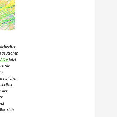
lichkeiten
e deutschen
ADV
jetzt
hen die
en
setzlichen
chriften
n der
er
und
ber sich