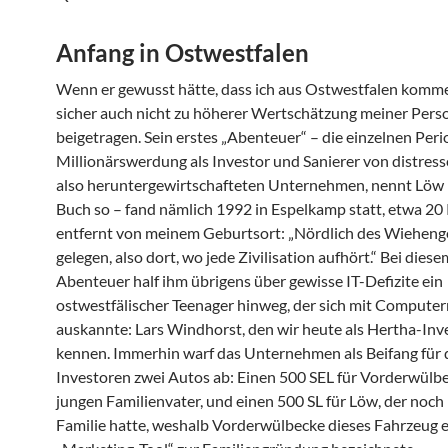
Anfang in Ostwestfalen
Wenn er gewusst hätte, dass ich aus Ostwestfalen komme
sicher auch nicht zu höherer Wertschätzung meiner Pers
beigetragen. Sein erstes „Abenteuer“ – die einzelnen Peri
Millionärswerdung als Investor und Sanierer von distress
also heruntergewirtschafteten Unternehmen, nennt Löw 
Buch so – fand nämlich 1992 in Espelkamp statt, etwa 20
entfernt von meinem Geburtsort: „Nördlich des Wieheng
gelegen, also dort, wo jede Zivilisation aufhört.“ Bei diese
Abenteuer half ihm übrigens über gewisse IT-Defizite ein
ostwestfälischer Teenager hinweg, der sich mit Computer
auskannte: Lars Windhorst, den wir heute als Hertha-Inv
kennen. Immerhin warf das Unternehmen als Beifang für 
Investoren zwei Autos ab: Einen 500 SEL für Vorderwülbe
jungen Familienvater, und einen 500 SL für Löw, der noch
Familie hatte, weshalb Vorderwülbecke dieses Fahrzeug e