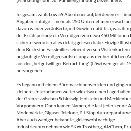
„Marketing-Tool“ zur Familiengründung bezeichnete.
Insgesamt zählt Löw 59 Abenteuer auf, bei denen er – im
Angaben zufolge – mehr als 250 Unternehmen erwarb und
davon wieder veräußerte, mit Gewinn natürlich, was ihm
der Erzählperiode ein Vermögen von etwa 450 Millionen 
sicherte, wenn ich alles richtig gelesen habe. Einzige Illus
dem Buch sind Faksimilies seiner diversen Visitenkarten 
beglaubigte Vermögensaufstellung aus der beruflichen An
aus der „bei gutwilliger Betrachtung“ (Löw) weniger als
hervorgehen.
Es begann mit einem Büromaschinenvertrieb und ging zu
kleinere Unternehmen weiter wie etwa einen Lagerhallen
der Grenze zwischen Schleswig-Holstein und Mecklenbu
Vorpommern. Dann kamen Namen, die fast jeder kennt: A
Modemärkte, Gigaset Telefone, Pit Stop Autoreparaturwe
Aber auch weniger bekannte, gleichwohl wichtige
Industrieunternehmen wie SKW Trostberg, AlzChem, Pru