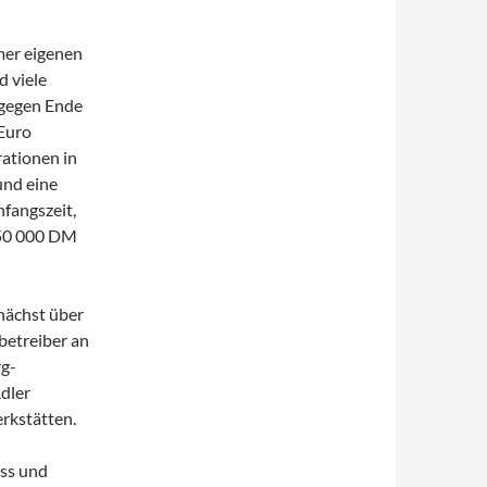
mer eigenen
 viele
 gegen Ende
Euro
trationen in
und eine
fangszeit,
 150 000 DM
nächst über
betreiber an
rg-
dler
rkstätten.
ss und