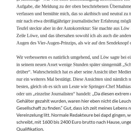
Aufgabe, die Meldung zu der oben beschriebenen Übernahme
verfassen und bemühte mich, das so akribisch und neutral zu t
mir nach etwa dreißigjähriger journalistischer Erfahrung mögl
Teufel steckte aber in der Autokorrektur: Sie machte aus Löw 
Zeile Löwe, und das übersahen sowohl ich als auch die ander
Augen des Vier-Augen-Prinzips, als wir auf den Sendeknopf 
Wir verbesserten es natürlich umgehend, und Löw sagte bei 
in seinem neuen Asset wenige Stunden später sinngemäß „
drüber“. Wahrscheinlich hat es aber seine Ansicht über Medi
nur ein weiteres Mal bestätigt. Diese Ansichten sind nämlich n
besten, gleich ob es sich um Leute wie Springer-Chef Mathia
Da diesen extrem 
oder um „einzelne Journalisten“ handelt: „
Gehälter gezahlt wurden, waren hier eben nicht die Leuch
Gesellschaft
zu finden.“ Gut, dass ich zeit meines Lebens 
Vereinzelung litt. Normale Redakteure bei dapd gingen, wi
schreibt, mit 1600 bis 2400 Euro brutto nach Hause, unge
Qualifikation.