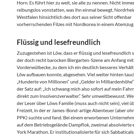
Horn. Es führt hier zu weit, sie alle zu nennen. Nicht imme
reibungslos vonstatten, was ihn einmal bewegt, Nordrhei
Westfalen hinsichtlich des dort aus seiner Sicht offenbar
vorherrschenden Filzes mit Nordkorea in einem Atemzug
Flüssig und lesefreundlich
Zuzugestehen ist Löw, dass er flüssig und lesefreundlich s
der doch recht barocken Biergarten-Szene am Anfang mit
Vorderwülbecke, zu dem ich ein deutlich besseres Verhältn
Löw aufbauen konnte, abgesehen. Viel weiter hinten tau
„Hunderte von Millionen“ und „Gelder in Milliardenhöhe“ 
der Satz auf: „Ich schwang mich also sofort auf mein Fahr
direkt zum Insolvenzverwalter.“ Sehr umweltbewusst. Wen
der Leser über Löws Familie (muss auch nicht sein), viel ü
Freizeit, in der er James-Bond-artige Abenteuer (aber oh
PPK) suchte und fand. Bei einem erworbenen Unternehme
auf dem Betriebsgelände Dampflok, zweimal absolvierte
York Marathon. Er institutionalisierte für sich Sabbaticals