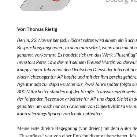
Von Thomas Rietig
Berlin, 22. November (ssl) Höchst selten wird einem ein Buch 
Besprechung angeboten, in dem man selbst, wenn auch nicht 
genannt, vorkommt. Es handelt sich um das Werk „Flusenflug“
Investors Peter Löw, der mit seinem Freund Martin Vorderwü
knapp einem Jahrzehnt den Deutschen Dienst der internation
Nachrichtenagentur AP kaufte und mit der ihm bereits gehör
Agentur ddp zur dapd verschmolz. Zwei Jahre später folgte die
300 Mitarbeiter standen auf der Straße. Transparenzhinweis:
der folgenden Rezension arbeitete für AP und dapd. Sie ist in 
gehalten, um auch nur den Anschein von Objektivität zu verme
kann allerdings Spuren von Ironie enthalten.
Meine erste direkte Begegnung (von dreien) mit dem Autor de
„Flusenflugs“ war von einer Entschuldigung überschattet. Ich 