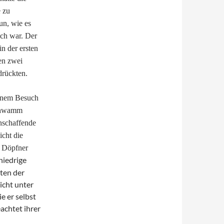
 zu
un, wie es
ich war. Der
in der ersten
en zwei
drückten.
einem Besuch
Schwamm
enschaffende
icht die
s Döpfner
niedrige
ten der
nicht unter
e er selbst
achtet ihrer