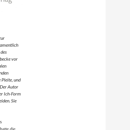
zur
namentlich
 des
lbecke vor
alen
enden
 Pleite, und
 Der Autor
der Ich-Form
iden. Sie
s
hatte die