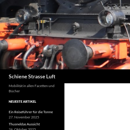
Zum
Inhalt
springen
Suchen
Schiene Strasse Luft
Mobilität in allen Facetten und
Bücher
NEUESTE ARTIKEL
Ein Reiseführer für die Tonne
27. November 2025
Thusneldas Aussicht
26. Oktober 2025