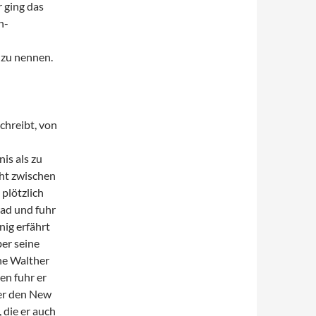
r ging das
n-
 zu nennen.
chreibt, von
is als zu
cht zwischen
plötzlich
rad und fuhr
ig erfährt
ber seine
ne Walther
n fuhr er
 er den New
, die er auch