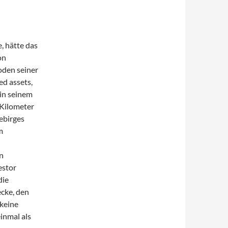
, hätte das
on
oden seiner
ed assets,
in seinem
 Kilometer
ebirges
m
n
estor
die
cke, den
 keine
inmal als