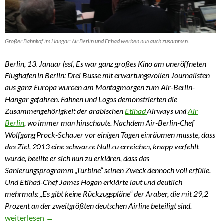
Großer Bahnhof im Hangar: Air Berlin und Etihad werben nun auch zusammen.
Berlin, 13. Januar (ssl) Es war ganz großes Kino am uneröffneten
Flughafen in Berlin: Drei Busse mit erwartungsvollen Journalisten
aus ganz Europa wurden am Montagmorgen zum Air-Berlin-
Hangar gefahren. Fahnen und Logos demonstrierten die
Zusammengehörigkeit der arabischen
Etihad
Airways und
Air
Berlin
, wo immer man hinschaute. Nachdem Air-Berlin-Chef
Wolfgang Prock-Schauer vor einigen Tagen einräumen musste, dass
das Ziel, 2013 eine schwarze Null zu erreichen, knapp verfehlt
wurde, beeilte er sich nun zu erklären, dass das
Sanierungsprogramm „Turbine“ seinen Zweck dennoch voll erfülle.
Und Etihad-Chef James Hogan erklärte laut und deutlich
mehrmals: „Es gibt keine Rückzugspläne“ der Araber, die mit 29,2
Prozent an der zweitgrößten deutschen Airline beteiligt sind.
Etihad steht weiter zu Air Berlin
weiterlesen
→