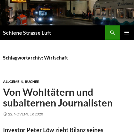
Zum
Inhalt
springen
Suchen
Schiene Strasse Luft
PRIMÄR
MENÜ
Schlagwortarchiv: Wirtschaft
ALLGEMEIN
,
BÜCHER
Von Wohltätern und
subalternen Journalisten
22. NOVEMBER 2020
Investor Peter Löw zieht Bilanz seines