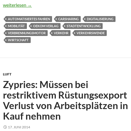
Wege aus dem Verkehrskollaps
weiterlesen
→
AUTOMATISIERTES FAHREN
CARSHARING
DIGITALISIERUNG
MOBILITÄT
OEKOM VERLAG
STADTENTWICKLUNG
VERBRENNUNGSMOTOR
VERKEHR
VERKEHRSWENDE
WIRTSCHAFT
LUFT
Zypries: Müssen bei
restriktivem Rüstungsexport
Verlust von Arbeitsplätzen in
Kauf nehmen
17. JUNI 2014