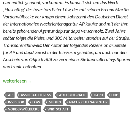
namentlich genannt, vorkommt. Es handelt sich um das Werk
„Flusenflug“ des Investors Peter Löw, der mit seinem Freund Martin
Vorderwülbecke vor knapp einem Jahrzehnt den Deutschen Dienst
der internationalen Nachrichtenagentur AP kaufte und mit der ihm
bereits gehörenden Agentur ddp zur dapd verschmolz. Zwei Jahre
später folgte die Pleite, und 300 Mitarbeiter standen auf der Straße.
Transparenzhinweis: Der Autor der folgenden Rezension arbeitete
für AP und dapd. Sie ist in der Ich-Form gehalten, um auch nur den
Anschein von Objektivität zu vermeiden. Sie kann allerdings Spuren
von Ironie enthalten.
Von Wohltätern und subalternen Journalisten
weiterlesen
→
AP
ASSOCIATED PRESS
AUTOBIOGRAFIE
DAPD
DDP
INVESTOR
LÖW
MEDIEN
NACHRICHTENAGENTUR
VORDERWÜLBECKE
WIRTSCHAFT