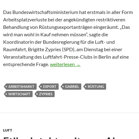
Das Bundeswirtschaftsministerium hat erstmals in aller Form
Arbeitsplatzverluste bei der angekündigten restriktiveren
Behandlung von Rüstungsexportanträgen eingeräumt. „Das
wird man wohl in Kauf nehmen müssen“, sagte die
Koordinatorin der Bundesregierung für die Luft- und
Raumfahrt, Brigitte Zypries (SPD), am Dienstag bei einer
Veranstaltung des Luftfahrt-Presse-Clubs in Berlin auf eine
Zypries: Müssen bei restriktivem Rüstung
entsprechende Frage.
weiterlesen
→
ARBEITSMARKT
EXPORT
GABRIEL
RÜSTUNG
WIRTSCHAFT
ZYPRIES
LUFT