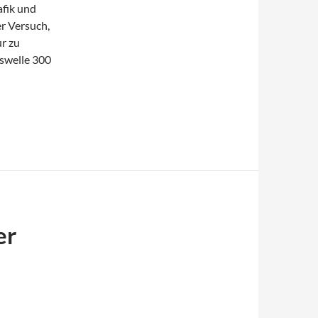
afik und
er Versuch,
r zu
gswelle 300
er