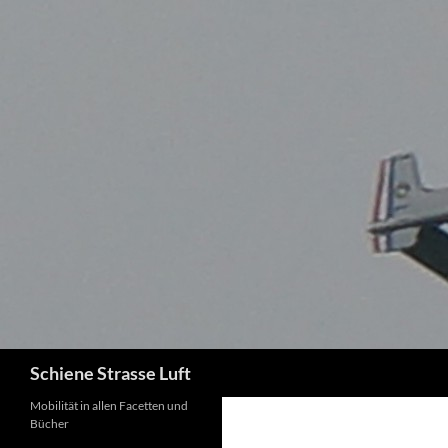
Zum
Inhalt
springen
Suchen
Schiene Strasse Luft
Mobilität in allen Facetten und
Bücher