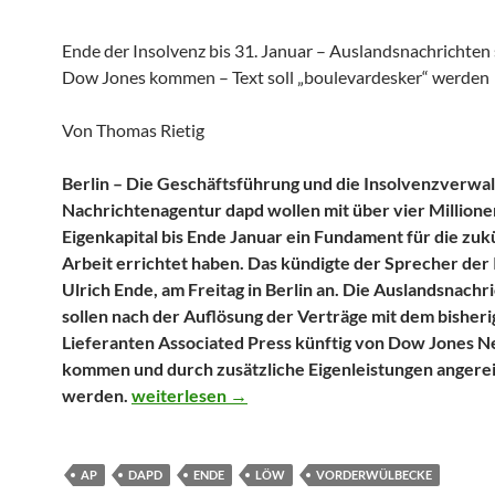
Ende der Insolvenz bis 31. Januar – Auslandsnachrichten 
Dow Jones kommen – Text soll „boulevardesker“ werden
Von Thomas Rietig
Berlin – Die Geschäftsführung und die Insolvenzverwal
Nachrichtenagentur dapd wollen mit über vier Millione
Eigenkapital bis Ende Januar ein Fundament für die zuk
Arbeit errichtet haben. Das kündigte der Sprecher der
Ulrich Ende, am Freitag in Berlin an. Die Auslandsnachr
sollen nach der Auflösung der Verträge mit dem bisher
Lieferanten Associated Press künftig von Dow Jones 
kommen und durch zusätzliche Eigenleistungen angere
Neue Investoren wollen vier Millionen in die 
werden.
weiterlesen
→
AP
DAPD
ENDE
LÖW
VORDERWÜLBECKE