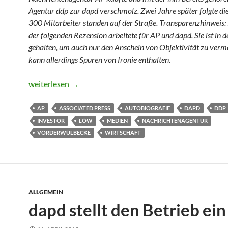
Agentur ddp zur dapd verschmolz. Zwei Jahre später folgte die
300 Mitarbeiter standen auf der Straße. Transparenzhinweis:
der folgenden Rezension arbeitete für AP und dapd. Sie ist in 
gehalten, um auch nur den Anschein von Objektivität zu verme
kann allerdings Spuren von Ironie enthalten.
Von Wohltätern und subalternen Journalisten
weiterlesen
→
AP
ASSOCIATED PRESS
AUTOBIOGRAFIE
DAPD
DDP
INVESTOR
LÖW
MEDIEN
NACHRICHTENAGENTUR
VORDERWÜLBECKE
WIRTSCHAFT
ALLGEMEIN
dapd stellt den Betrieb ein