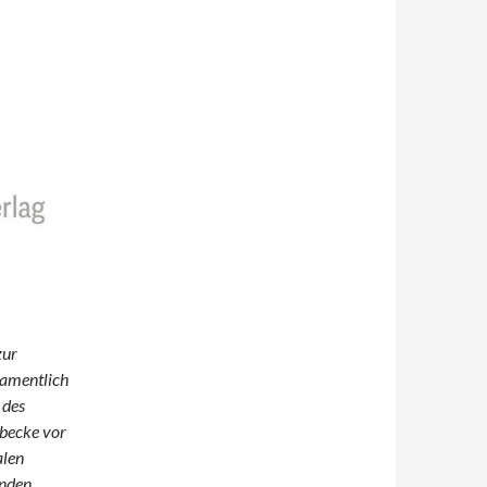
zur
namentlich
 des
lbecke vor
alen
enden