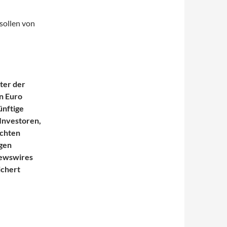
sollen von
ter der
n Euro
ünftige
 Investoren,
ichten
igen
Newswires
ichert
neue dapd stecken