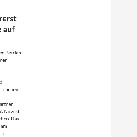
rerst
 auf
en Betrieb
iner
b
bliebenen
partner“
IA Novosti
chen. Das
s am
die