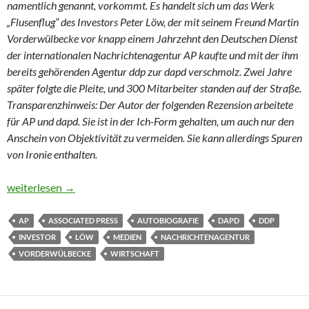
namentlich genannt, vorkommt. Es handelt sich um das Werk
„Flusenflug“ des Investors Peter Löw, der mit seinem Freund Martin
Vorderwülbecke vor knapp einem Jahrzehnt den Deutschen Dienst
der internationalen Nachrichtenagentur AP kaufte und mit der ihm
bereits gehörenden Agentur ddp zur dapd verschmolz. Zwei Jahre
später folgte die Pleite, und 300 Mitarbeiter standen auf der Straße.
Transparenzhinweis: Der Autor der folgenden Rezension arbeitete
für AP und dapd. Sie ist in der Ich-Form gehalten, um auch nur den
Anschein von Objektivität zu vermeiden. Sie kann allerdings Spuren
von Ironie enthalten.
Von Wohltätern und subalternen Journalisten
weiterlesen
→
AP
ASSOCIATED PRESS
AUTOBIOGRAFIE
DAPD
DDP
INVESTOR
LÖW
MEDIEN
NACHRICHTENAGENTUR
VORDERWÜLBECKE
WIRTSCHAFT