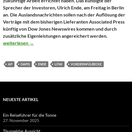
zukünftige Arbeit errichtet haben. Das kündigte der
Sprecher der Investoren, Ulrich Ende, am Freitag in Berlin
an. Die Auslandsnachrichten sollen nach der Auflösung der
Verträge mit dem bisherigen Lieferanten Associated Press
künftig von Dow Jones Newswires kommen und durch
zusätzliche Eigenleistungen angereichert werden.
Neue Investoren wollen vier Millionen in die neue dapd steck
weiterlesen
→
AP
DAPD
ENDE
LÖW
VORDERWÜLBECKE
NEUESTE ARTIKEL
Ein Reiseführer für die Tonne
27. November 2025
Thusneldas Aussicht