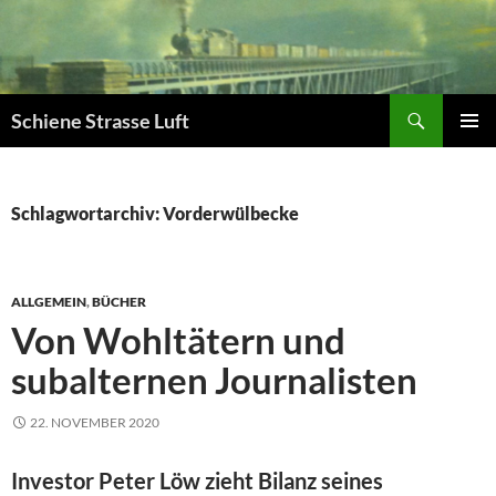
Zum
Inhalt
springen
Suchen
Schiene Strasse Luft
PRIMÄR
MENÜ
Schlagwortarchiv: Vorderwülbecke
ALLGEMEIN
,
BÜCHER
Von Wohltätern und
subalternen Journalisten
22. NOVEMBER 2020
Investor Peter Löw zieht Bilanz seines