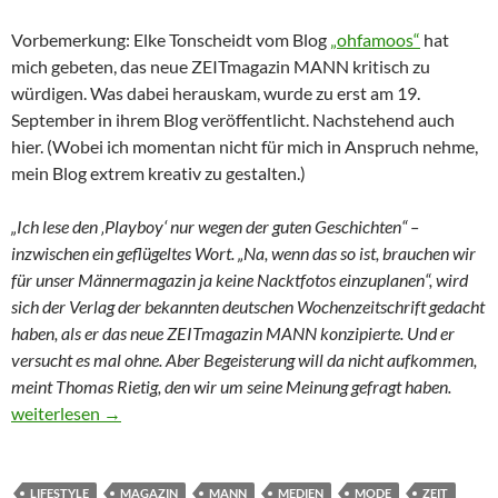
Vorbemerkung: Elke Tonscheidt vom Blog
„ohfamoos“
hat
mich gebeten, das neue ZEITmagazin MANN kritisch zu
würdigen. Was dabei herauskam, wurde zu erst am 19.
September in ihrem Blog veröffentlicht. Nachstehend auch
hier. (Wobei ich momentan nicht für mich in Anspruch nehme,
mein Blog extrem kreativ zu gestalten.)
„Ich lese den ‚Playboy‘ nur wegen der guten Geschichten“ –
inzwischen ein geflügeltes Wort. „Na, wenn das so ist, brauchen wir
für unser Männermagazin ja keine Nacktfotos einzuplanen“, wird
sich der Verlag der bekannten deutschen Wochenzeitschrift gedacht
haben, als er d
as neue ZEITmagazin MANN
konzipierte. Und er
versucht es mal ohne. Aber Begeisterung will da nicht aufkommen,
meint Thomas Rietig, den wir um seine Meinung gefragt haben.
Gediegene Langeweile zwischen Rolex und Prada
weiterlesen
→
LIFESTYLE
MAGAZIN
MANN
MEDIEN
MODE
ZEIT