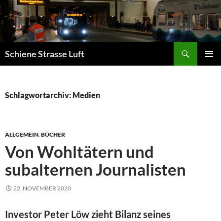
Zum
Inhalt
springen
Suchen
Schiene Strasse Luft
PRIMÄR
MENÜ
Schlagwortarchiv: Medien
ALLGEMEIN
,
BÜCHER
Von Wohltätern und
subalternen Journalisten
22. NOVEMBER 2020
Investor Peter Löw zieht Bilanz seines