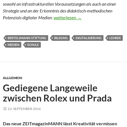
sowohl an infrastrukturellen Voraussetzungen als auch an einer
Strategie und an der Erkenntnis des didaktisch-methodischen
Die Schulen als digitales Nirwana
Potenzials digitaler Medien.
weiterlesen
→
BERTELSMANN-STIFTUNG
BILDUNG
DIGITALISIERUNG
LEHRER
MEDIEN
SCHULE
ALLGEMEIN
Gediegene Langeweile
zwischen Rolex und Prada
23. SEPTEMBER 2016
Das neue ZEITmagazinMANN lässt Kreativität vermissen