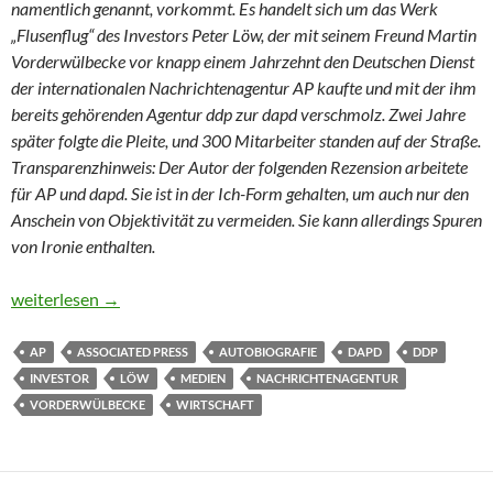
namentlich genannt, vorkommt. Es handelt sich um das Werk
„Flusenflug“ des Investors Peter Löw, der mit seinem Freund Martin
Vorderwülbecke vor knapp einem Jahrzehnt den Deutschen Dienst
der internationalen Nachrichtenagentur AP kaufte und mit der ihm
bereits gehörenden Agentur ddp zur dapd verschmolz. Zwei Jahre
später folgte die Pleite, und 300 Mitarbeiter standen auf der Straße.
Transparenzhinweis: Der Autor der folgenden Rezension arbeitete
für AP und dapd. Sie ist in der Ich-Form gehalten, um auch nur den
Anschein von Objektivität zu vermeiden. Sie kann allerdings Spuren
von Ironie enthalten.
Von Wohltätern und subalternen Journalisten
weiterlesen
→
AP
ASSOCIATED PRESS
AUTOBIOGRAFIE
DAPD
DDP
INVESTOR
LÖW
MEDIEN
NACHRICHTENAGENTUR
VORDERWÜLBECKE
WIRTSCHAFT