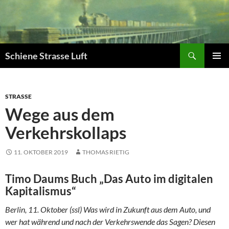
Zum
Inhalt
springen
Suchen
Schiene Strasse Luft
PRIMÄR
MENÜ
STRASSE
Wege aus dem
Verkehrskollaps
11. OKTOBER 2019
THOMAS RIETIG
Timo Daums Buch „Das Auto im digitalen
Kapitalismus“
Berlin, 11. Oktober (ssl) Was wird in Zukunft aus dem Auto, und
wer hat während und nach der Verkehrswende das Sagen? Diesen