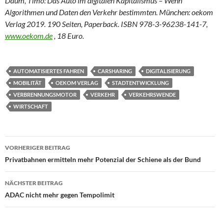
Daum, Timo: Das Auto im digitalen Kapitalismus – Wenn
Algorithmen und Daten den Verkehr bestimmten. München: oekom
Verlag 2019. 190 Seiten, Paperback. ISBN 978-3-96238-141-7,
www.oekom.de
, 18 Euro.
AUTOMATISIERTES FAHREN
CARSHARING
DIGITALISIERUNG
MOBILITÄT
OEKOM VERLAG
STADTENTWICKLUNG
VERBRENNUNGSMOTOR
VERKEHR
VERKEHRSWENDE
WIRTSCHAFT
Beitragsnavigation
VORHERIGER BEITRAG
Privatbahnen ermitteln mehr Potenzial der Schiene als der Bund
NÄCHSTER BEITRAG
ADAC nicht mehr gegen Tempolimit