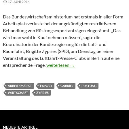
17. JUNI 2014
Das Bundeswirtschaftsministerium hat erstmals in aller Form
Arbeitsplatzverluste bei der angekündigten restriktiveren
Behandlung von Rüstungsexportanträgen eingeräumt. „Das
wird man wohl in Kauf nehmen müssen“, sagte die
Koordinatorin der Bundesregierung für die Luft- und
Raumfahrt, Brigitte Zypries (SPD), am Dienstag bei einer
Veranstaltung des Luftfahrt-Presse-Clubs in Berlin auf eine
Zypries: Müssen bei restriktivem Rüstung
entsprechende Frage.
weiterlesen
→
ARBEITSMARKT
EXPORT
GABRIEL
RÜSTUNG
WIRTSCHAFT
ZYPRIES
NEUESTE ARTIKEL