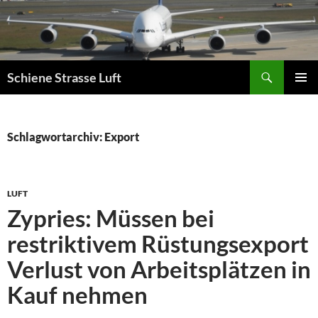
Zum
Inhalt
springen
Suchen
Schiene Strasse Luft
PRIMÄR
MENÜ
Schlagwortarchiv: Export
LUFT
Zypries: Müssen bei
restriktivem Rüstungsexport
Verlust von Arbeitsplätzen in
Kauf nehmen