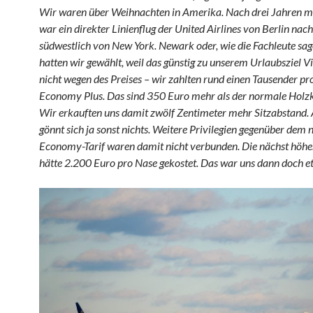
Wir waren über Weihnachten in Amerika. Nach drei Jahren ma
war ein direkter Linienflug der United Airlines von Berlin na
südwestlich von New York. Newark oder, wie die Fachleute sa
hatten wir gewählt, weil das günstig zu unserem Urlaubsziel Vir
nicht wegen des Preises – wir zahlten rund einen Tausender pr
Economy Plus. Das sind 350 Euro mehr als der normale Holzkl
Wir erkauften uns damit zwölf Zentimeter mehr Sitzabstand.
gönnt sich ja sonst nichts. Weitere Privilegien gegenüber dem
Economy-Tarif waren damit nicht verbunden. Die nächst höhe
hätte 2.200 Euro pro Nase gekostet. Das war uns dann doch et