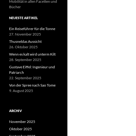
Mobilität in allen Facetten und
Bücher
NEUESTE ARTIKEL
Ein Reiseführer für die Tonne
27. November 2025
Thusneldas Aussicht
26. Oktober 2025
Wenn es kalt wird unterm Kilt
28. September 2025
Gustave Eiffel: Ingenieur und
Patriarch
22. September 2025
Von der Spree nach Sao Tome
9. August 2025
ARCHIV
November 2025
Oktober 2025