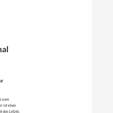
al
lf
is zum
r ist eines
t das Letzte.