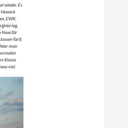
l wieder. Es
ch Newark
gen, EWR,
ginia lag,
o Nase für
assen-Tarif.
 Aber man
 normalen
re Klasse
was viel.