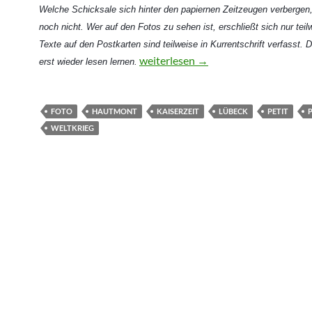
Welche Schicksale sich hinter den papiernen Zeitzeugen verbergen,
noch nicht. Wer auf den Fotos zu sehen ist, erschließt sich nur teil
Texte auf den Postkarten sind teilweise in Kurrentschrift verfasst.
Des Kaisers Regatta und der alte So
weiterlesen
→
erst wieder lesen lernen.
FOTO
HAUTMONT
KAISERZEIT
LÜBECK
PETIT
WELTKRIEG