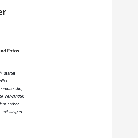
er
und Fotos
, startet
alten
tenrecherche,
nte Verwandte:
 dem späten
 seit einigen