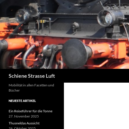
Zum
Inhalt
springen
Suchen
Schiene Strasse Luft
Mobilität in allen Facetten und
Bücher
NEUESTE ARTIKEL
Ein Reiseführer für die Tonne
27. November 2025
Thusneldas Aussicht
26. Oktober 2025