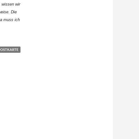
 wissen wir
weise. Die
 Da muss ich
ldat
POSTKARTE