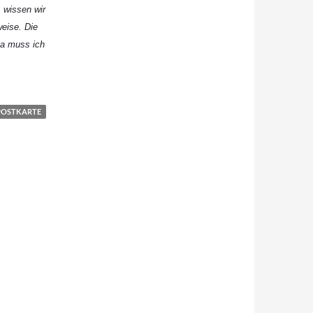
 wissen wir
weise. Die
 Da muss ich
ldat
POSTKARTE