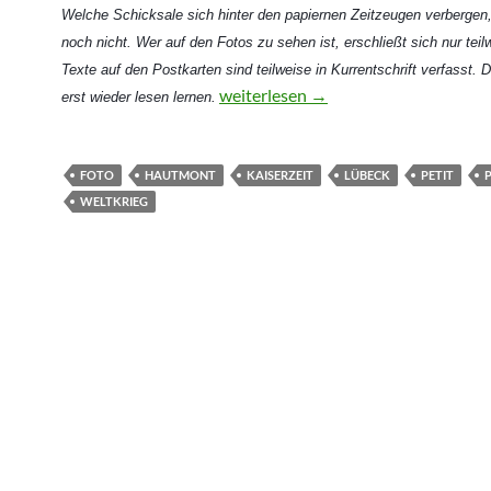
Welche Schicksale sich hinter den papiernen Zeitzeugen verbergen,
noch nicht. Wer auf den Fotos zu sehen ist, erschließt sich nur teil
Texte auf den Postkarten sind teilweise in Kurrentschrift verfasst.
Des Kaisers Regatta und der alte So
weiterlesen
→
erst wieder lesen lernen.
FOTO
HAUTMONT
KAISERZEIT
LÜBECK
PETIT
WELTKRIEG