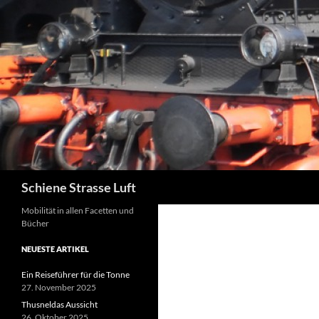
Zum
Inhalt
springen
Suchen
Schiene Strasse Luft
Mobilität in allen Facetten und
Bücher
NEUESTE ARTIKEL
Ein Reiseführer für die Tonne
27. November 2025
Thusneldas Aussicht
26. Oktober 2025