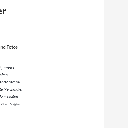
er
und Fotos
, startet
alten
tenrecherche,
nte Verwandte:
 dem späten
 seit einigen