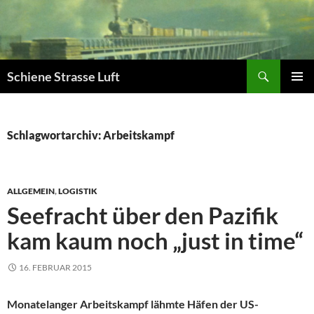
Zum
Inhalt
springen
Suchen
Schiene Strasse Luft
PRIMÄR
MENÜ
Schlagwortarchiv: Arbeitskampf
ALLGEMEIN
,
LOGISTIK
Seefracht über den Pazifik
kam kaum noch „just in time“
16. FEBRUAR 2015
Monatelanger Arbeitskampf lähmte Häfen der US-