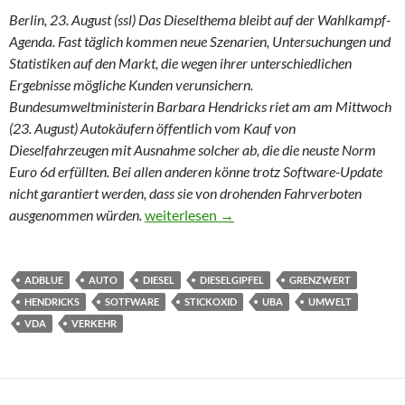
Berlin, 23. August (ssl) Das Dieselthema bleibt auf der Wahlkampf-
Agenda. Fast täglich kommen neue Szenarien, Untersuchungen und
Statistiken auf den Markt, die wegen ihrer unterschiedlichen
Ergebnisse mögliche Kunden verunsichern.
Bundesumweltministerin Barbara Hendricks riet am am Mittwoch
(23. August) Autokäufern öffentlich vom Kauf von
Dieselfahrzeugen mit Ausnahme solcher ab, die die neuste Norm
Euro 6d erfüllten. Bei allen anderen könne trotz Software-Update
nicht garantiert werden, dass sie von drohenden Fahrverboten
Augen auf beim Dieselkauf
ausgenommen würden.
weiterlesen
→
ADBLUE
AUTO
DIESEL
DIESELGIPFEL
GRENZWERT
HENDRICKS
SOTFWARE
STICKOXID
UBA
UMWELT
VDA
VERKEHR