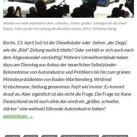
Würden nur mehr Autokäufer dem „schneller, stärker, größer“ entsagen als die smart-
Käufer. Foto von der Vorstellung der aktuellen smarts 2014. ©Thomas Rietig
Berlin, 23. April (ssl) Ist der Dieselkäufer oder ­-fahrer „der Depp“,
wie die „Bild“-Zeitung neulich titelte? Oder verhält er sich auch nach
dem Abgasskandal vernünftig? Mehrere Umweltverbände haben
dazu am Dienstag aus Anlass der neuerlichen Selbstzünder-
Bekenntnisse von Autoindustrie und Politikern bis hin zum grünen
Ministerpräsidenten von Baden-Württemberg, Winfried
Kretschmann, Stellung genommen. Fazit wie immer: Es kommt
drauf an. Aber eigentlich ist das nicht die Frage. Die Frage ist: Kann
Deutschland nicht auch ohne das sinnfreie „größer, schneller,
stärker“ eine weltweit führende Autoindustrie haben?
Gegen die Leistungs-Manie beim Auto
weiterlesen
→