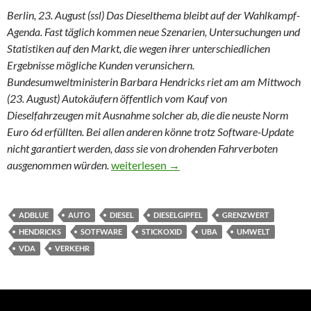
Berlin, 23. August (ssl) Das Dieselthema bleibt auf der Wahlkampf-
Agenda. Fast täglich kommen neue Szenarien, Untersuchungen und
Statistiken auf den Markt, die wegen ihrer unterschiedlichen
Ergebnisse mögliche Kunden verunsichern.
Bundesumweltministerin Barbara Hendricks riet am am Mittwoch
(23. August) Autokäufern öffentlich vom Kauf von
Dieselfahrzeugen mit Ausnahme solcher ab, die die neuste Norm
Euro 6d erfüllten. Bei allen anderen könne trotz Software-Update
nicht garantiert werden, dass sie von drohenden Fahrverboten
Augen auf beim Dieselkauf
ausgenommen würden.
weiterlesen
→
ADBLUE
AUTO
DIESEL
DIESELGIPFEL
GRENZWERT
HENDRICKS
SOTFWARE
STICKOXID
UBA
UMWELT
VDA
VERKEHR