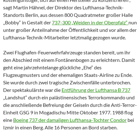
sagt Martin Hähnel, der Direktor des Lufthansa-Technik-
Standorts Berlin, aus dessen 800 Quadratmeter großer Halle
„Bobby“ in Gestalt der
737-300 „Weiden in der Oberpfalz“
nun
unter großer Anteilnahme der Öffentlichkeit und vor allem der
Lufthansa-Technik-Mitarbeiter letztmalig gezogen wurde.
Zwei Flughafen-Feuerwehrfahrzeuge standen bereit, um ihr
den Abschied mit einem Fontänenbogen zu erleichtern. Damit
geht eine jahrzehntelange glückliche „Ehe“ des
Flugzeugmusters und der ehemaligen Staats-Airline zu Ende.
Sie wurde durch zwei tragische Zwischenfälle unterbrochen.
Der spektakulärste war die
Entführung der Lufthansa B 737
„Landshut“ durch ein palästinensisches Terrorkommando und
die anschließende Befreiung der Geiseln durch die Anti-Terror-
Einheit GSG 9 in Mogadischu Mitte Oktober 1977. 1988 flog
eine
Boeing 737 der damaligen Lufthansa-Tochter Condor
bei
Izmir in einen Berg. Alle 16 Personen an Bord starben.