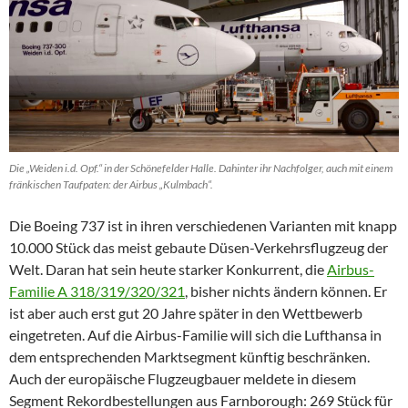
Die „Weiden i.d. Opf.“ in der Schönefelder Halle. Dahinter ihr Nachfolger, auch mit einem
fränkischen Taufpaten: der Airbus „Kulmbach“.
Die Boeing 737 ist in ihren verschiedenen Varianten mit knapp
10.000 Stück das meist gebaute Düsen-Verkehrsflugzeug der
Welt. Daran hat sein heute starker Konkurrent, die
Airbus-
Familie A 318/319/320/321
, bisher nichts ändern können. Er
ist aber auch erst gut 20 Jahre später in den Wettbewerb
eingetreten. Auf die Airbus-Familie will sich die Lufthansa in
dem entsprechenden Marktsegment künftig beschränken.
Auch der europäische Flugzeugbauer meldete in diesem
Segment Rekordbestellungen aus Farnborough: 269 Stück für