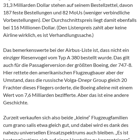
31,3 Milliarden Dollar stehen auf seinem Bestellzettel, davon
187 feste Bestellungen und 82 MoUs (weniger verbindliche
Vorbestellungen). Der Durchschnittspreis liegt damit ebenfalls
bei 116 Millionen Dollar. (Den Listenpreis zahlt aber keine
Airline wirklich, es ist Verhandlungssache.)
Das bemerkenswerte bei der Airbus-Liste ist, dass nicht ein
einziger Riesenvogel vom Typ A 380 bestellt wurde. Das gilt
auch für die Passagierversion der größten Boeing, der 747-8.
Hier rettete den amerikanischen Flugzeugbauer aber der
Umstand, dass die russische Volga-Dnepr Group gleich 20
Frachter dieses Fliegers orderte, die Boeing alleine mit einem
Wert von 7,6 Milliarden bezifferte. Aber das ist eine andere
Geschichte.
Zurzeit verkaufen sich also beide „kleine“ Flugzeugfamilien
cum grano salis etwa gleich gut, und dabei wird es dank des
nahezu universellen Einsatzspektrums auch bleiben. „Es ist
kostengünstiger, sich auf einen Hersteller zu konzentrieren“,