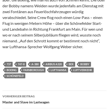
der Bobby namens Weiden wurde jedenfalls am Dienstag mit
zwei Fontänen aus Feuerlöschfahrzeugen würdig
verabschiedet. Seine Crew flog noch einen Low-Pass – einen
Flug in wenigen Metern Höhe – über die Schönefelder Start-
und Landebahn in Richtung Frankfurt am Main. Für wen und
wo er nach seinem Silberjubiläum fliegen wird, wusste noch
niemand. „Auf den Schrott kommt er bestimmt noch nicht“,
war Lufthansa-Sprecher Wolfgang Weber sicher.
737
747-8
A-380
AIRBUS A320
BER
BOBBY
BOEING
FARNBOROUGH
LUFTHANSA
LUFTVERKEHR
SCHÖNEFELD
Beitragsnavigation
VORHERIGER BEITRAG
Master and Slave im Lastwagen