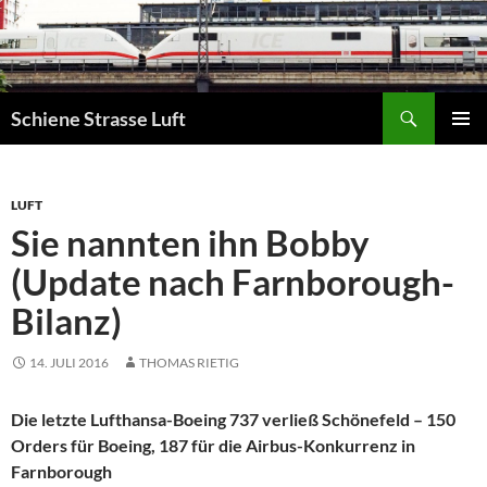
Zum
Inhalt
springen
Suchen
Schiene Strasse Luft
PRIMÄR
MENÜ
LUFT
Sie nannten ihn Bobby
(Update nach Farnborough-
Bilanz)
14. JULI 2016
THOMAS RIETIG
Die letzte Lufthansa-Boeing 737 verließ Schönefeld – 150
Orders für Boeing, 187 für die Airbus-Konkurrenz in
Farnborough