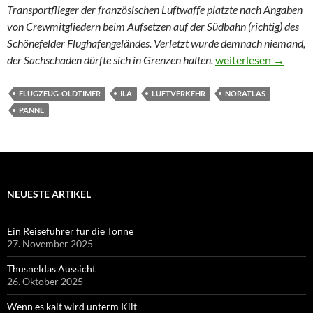
Transportflieger der französischen Luftwaffe platzte nach Angaben
von Crewmitgliedern beim Aufsetzen auf der Südbahn (richtig) des
Schönefelder Flughafengeländes. Verletzt wurde demnach niemand,
Nora hatte kein Ersa
der Sachschaden dürfte sich in Grenzen halten.
weiterlesen
→
FLUGZEUG-OLDTIMER
ILA
LUFTVERKEHR
NORATLAS
PANNE
NEUESTE ARTIKEL
Ein Reiseführer für die Tonne
27. November 2025
Thusneldas Aussicht
26. Oktober 2025
Wenn es kalt wird unterm Kilt