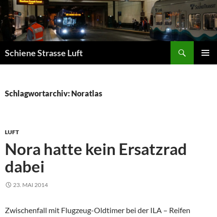
Zum
Inhalt
springen
Suchen
Schiene Strasse Luft
PRIMÄR
MENÜ
Schlagwortarchiv: Noratlas
LUFT
Nora hatte kein Ersatzrad
dabei
23. MAI 2014
Zwischenfall mit Flugzeug-Oldtimer bei der ILA – Reifen