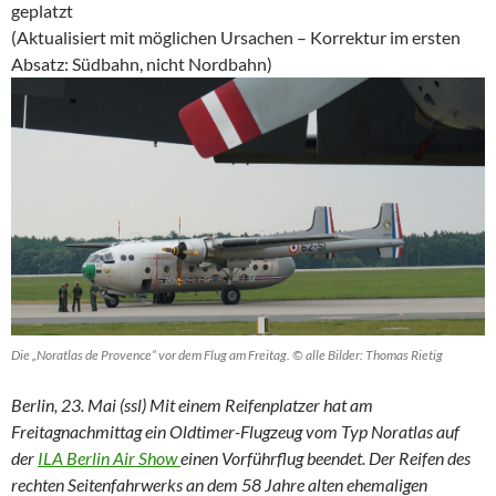
geplatzt
(Aktualisiert mit möglichen Ursachen – Korrektur im ersten
Absatz: Südbahn, nicht Nordbahn)
Die „Noratlas de Provence“ vor dem Flug am Freitag. © alle Bilder: Thomas Rietig
Berlin, 23. Mai (ssl) Mit einem Reifenplatzer hat am
Freitagnachmittag ein Oldtimer-Flugzeug vom Typ Noratlas auf
der
ILA Berlin Air Show
einen Vorführflug beendet. Der Reifen des
rechten Seitenfahrwerks an dem 58 Jahre alten ehemaligen