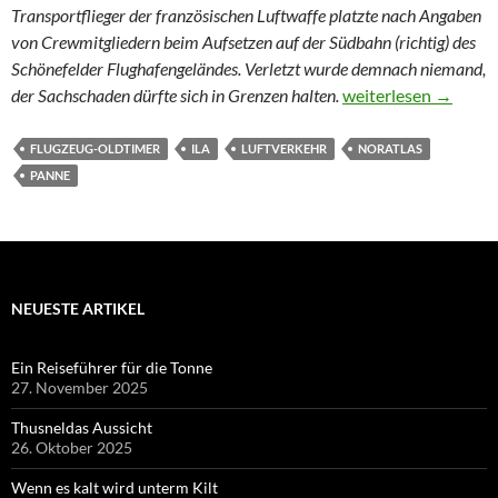
Transportflieger der französischen Luftwaffe platzte nach Angaben
von Crewmitgliedern beim Aufsetzen auf der Südbahn (richtig) des
Schönefelder Flughafengeländes. Verletzt wurde demnach niemand,
Nora hatte kein Ersa
der Sachschaden dürfte sich in Grenzen halten.
weiterlesen
→
FLUGZEUG-OLDTIMER
ILA
LUFTVERKEHR
NORATLAS
PANNE
NEUESTE ARTIKEL
Ein Reiseführer für die Tonne
27. November 2025
Thusneldas Aussicht
26. Oktober 2025
Wenn es kalt wird unterm Kilt