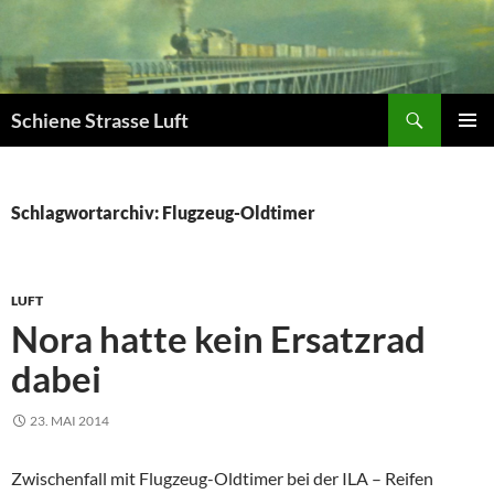
Zum
Inhalt
springen
Suchen
Schiene Strasse Luft
PRIMÄR
MENÜ
Schlagwortarchiv: Flugzeug-Oldtimer
LUFT
Nora hatte kein Ersatzrad
dabei
23. MAI 2014
Zwischenfall mit Flugzeug-Oldtimer bei der ILA – Reifen