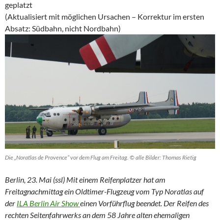
geplatzt
(Aktualisiert mit möglichen Ursachen – Korrektur im ersten
Absatz: Südbahn, nicht Nordbahn)
Die „Noratlas de Provence“ vor dem Flug am Freitag. © alle Bilder: Thomas Rietig
Berlin, 23. Mai (ssl) Mit einem Reifenplatzer hat am
Freitagnachmittag ein Oldtimer-Flugzeug vom Typ Noratlas auf
der
ILA Berlin Air Show
einen Vorführflug beendet. Der Reifen des
rechten Seitenfahrwerks an dem 58 Jahre alten ehemaligen