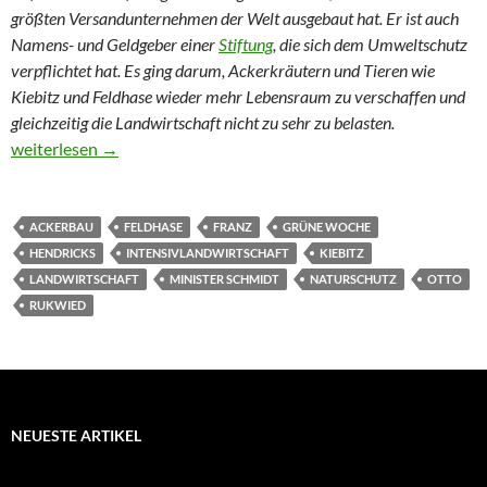
größten Versandunternehmen der Welt ausgebaut hat. Er ist auch
Namens- und Geldgeber einer
Stiftung
, die sich dem Umweltschutz
verpflichtet hat. Es ging darum, Ackerkräutern und Tieren wie
Kiebitz und Feldhase wieder mehr Lebensraum zu verschaffen und
gleichzeitig die Landwirtschaft nicht zu sehr zu belasten.
Wo Acker und Kiebitz zusammenpassen
weiterlesen
→
ACKERBAU
FELDHASE
FRANZ
GRÜNE WOCHE
HENDRICKS
INTENSIVLANDWIRTSCHAFT
KIEBITZ
LANDWIRTSCHAFT
MINISTER SCHMIDT
NATURSCHUTZ
OTTO
RUKWIED
NEUESTE ARTIKEL