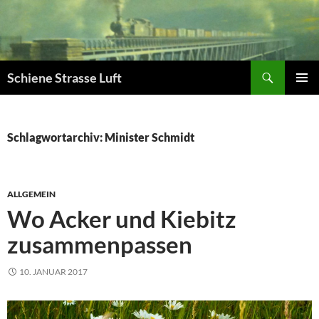
Zum
Inhalt
springen
Suchen
Schiene Strasse Luft
PRIMÄR
MENÜ
Schlagwortarchiv: Minister Schmidt
ALLGEMEIN
Wo Acker und Kiebitz
zusammenpassen
10. JANUAR 2017