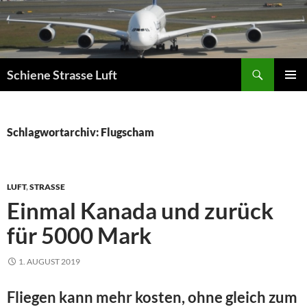
Zum
Inhalt
springen
Suchen
Schiene Strasse Luft
PRIMÄR
MENÜ
Schlagwortarchiv: Flugscham
LUFT
,
STRASSE
Einmal Kanada und zurück
für 5000 Mark
1. AUGUST 2019
Fliegen kann mehr kosten, ohne gleich zum