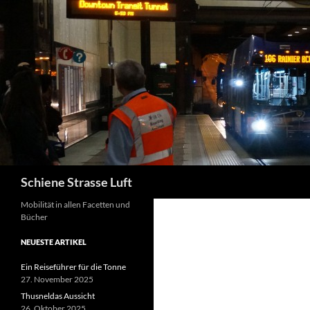
Zum
Inhalt
springen
Suchen
Schiene Strasse Luft
Mobilität in allen Facetten und
Bücher
NEUESTE ARTIKEL
Ein Reiseführer für die Tonne
27. November 2025
Thusneldas Aussicht
26. Oktober 2025