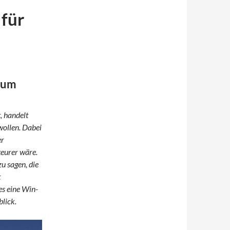
für
 zum
, handelt
 wollen. Dabei
er
teurer wäre.
u sagen, die
t
es eine Win-
blick.