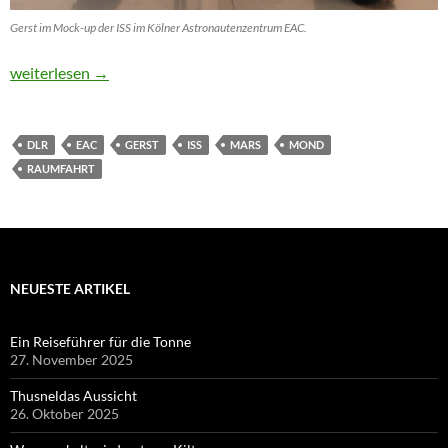
Gerst im Mock-up der ISS im Kölner Astronautenzentrum EAC.
Astronaut Gerst und die philosophische Bombe
weiterlesen
→
DLR
EAC
GERST
ISS
MARS
MOND
RAUMFAHRT
NEUESTE ARTIKEL
Ein Reiseführer für die Tonne
27. November 2025
Thusneldas Aussicht
26. Oktober 2025