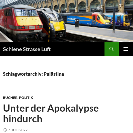
Zum
Inhalt
springen
Suchen
Schiene Strasse Luft
PRIMÄR
MENÜ
Schlagwortarchiv: Palästina
BÜCHER
,
POLITIK
Unter der Apokalypse
hindurch
7. JULI 2022