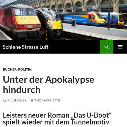
Zum
Inhalt
springen
Suchen
Schiene Strasse Luft
PRIMÄR
MENÜ
BÜCHER
,
POLITIK
Unter der Apokalypse
hindurch
7. JULI 2022
THOMAS RIETIG
Leisters neuer Roman „Das U-Boot“
spielt wieder mit dem Tunnelmotiv