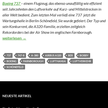
Boeing 737
– einem Flugzeug, das ebenso unauffällig wie effizient
seit Jahrzehnten den Luftverkehr auf Kurz- und Mittelstrecken in
aller Welt bedient. Zum letzten Mal verließ eine 737 jetzt die
Wartungshalle in Berlin-Schönefeld, Sie wurde gefeiert. Der Typ und
sein Konkurrent, die A320-Familie, erzielten zeitgleich
Rekordorders bei der Air Show im englischen Farnborough.
Sie nannten ihn Bobby (Update nach Farnborough-Bilanz)
weiterlesen
→
737
747-8
A-380
AIRBUS A320
BER
BOBBY
BOEING
FARNBOROUGH
LUFTHANSA
LUFTVERKEHR
SCHÖNEFELD
NEUESTE ARTIKEL