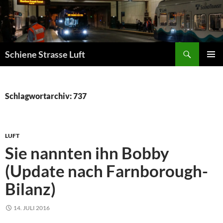
Zum
Inhalt
springen
Suchen
Schiene Strasse Luft
PRIMÄR
MENÜ
Schlagwortarchiv: 737
LUFT
Sie nannten ihn Bobby
(Update nach Farnborough-
Bilanz)
14. JULI 2016