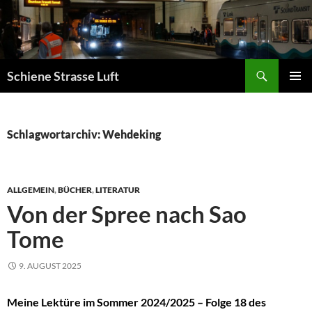
Zum
Inhalt
springen
Suchen
Schiene Strasse Luft
PRIMÄR
MENÜ
Schlagwortarchiv: Wehdeking
ALLGEMEIN
,
BÜCHER
,
LITERATUR
Von der Spree nach Sao
Tome
9. AUGUST 2025
Meine Lektüre im Sommer 2024/2025 – Folge 18 des