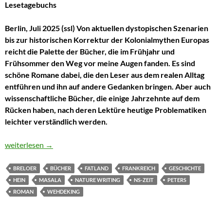
Lesetagebuchs
Berlin, Juli 2025 (ssl) Von aktuellen dystopischen Szenarien
bis zur historischen Korrektur der Kolonialmythen Europas
reicht die Palette der Bücher, die im Frühjahr und
Frühsommer den Weg vor meine Augen fanden. Es sind
schöne Romane dabei, die den Leser aus dem realen Alltag
entführen und ihn auf andere Gedanken bringen. Aber auch
wissenschaftliche Bücher, die einige Jahrzehnte auf dem
Rücken haben, nach deren Lektüre heutige Problematiken
leichter verständlich werden.
Von der Spree nach Sao Tome
weiterlesen
→
BRELOER
BÜCHER
FATLAND
FRANKREICH
GESCHICHTE
HEIN
MASALA
NATURE WRITING
NS-ZEIT
PETERS
ROMAN
WEHDEKING