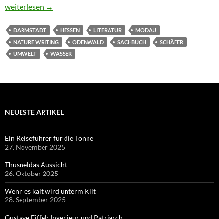
Vom Flüsschen zum Weltklima
weiterlesen
→
DARMSTADT
HESSEN
LITERATUR
MODAU
NATURE WRITING
ODENWALD
SACHBUCH
SCHÄFER
UMWELT
WASSER
NEUESTE ARTIKEL
Ein Reiseführer für die Tonne
27. November 2025
Thusneldas Aussicht
26. Oktober 2025
Wenn es kalt wird unterm Kilt
28. September 2025
Gustave Eiffel: Ingenieur und Patriarch