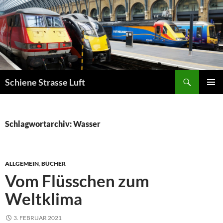
Zum
Inhalt
springen
Suchen
Schiene Strasse Luft
PRIMÄR
MENÜ
Schlagwortarchiv: Wasser
ALLGEMEIN
,
BÜCHER
Vom Flüsschen zum
Weltklima
3. FEBRUAR 2021