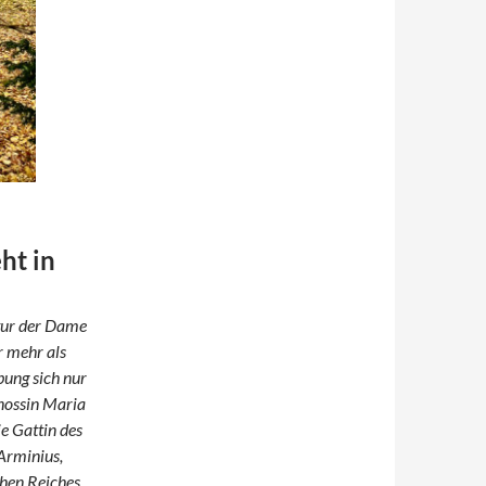
ht in
ptur der Dame
r mehr als
bung sich nur
enossin Maria
e Gattin des
Arminius,
chen Reiches