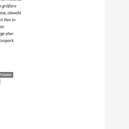
ch größere
ane, obwohl
it ihm in
ter
age eher
losspark
TSDAM