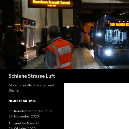
Zum
Inhalt
springen
Suchen
Schiene Strasse Luft
Mobilität in allen Facetten und
Bücher
NEUESTE ARTIKEL
Ein Reiseführer für die Tonne
27. November 2025
Thusneldas Aussicht
26. Oktober 2025