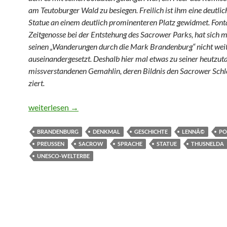
am Teutoburger Wald zu besiegen. Freilich ist ihm eine deutli
Statue an einem deutlich prominenteren Platz gewidmet. Font
Zeitgenosse bei der Entstehung des Sacrower Parks, hat sich m
seinen „Wanderungen durch die Mark Brandenburg“ nicht wei
auseinandergesetzt. Deshalb hier mal etwas zu seiner heutzut
missverstandenen Gemahlin, deren Bildnis den Sacrower Sch
ziert.
Thusneldas Aussicht
weiterlesen
→
BRANDENBURG
DENKMAL
GESCHICHTE
LENNÃ©
PO
PREUSSEN
SACROW
SPRACHE
STATUE
THUSNELDA
UNESCO-WELTERBE