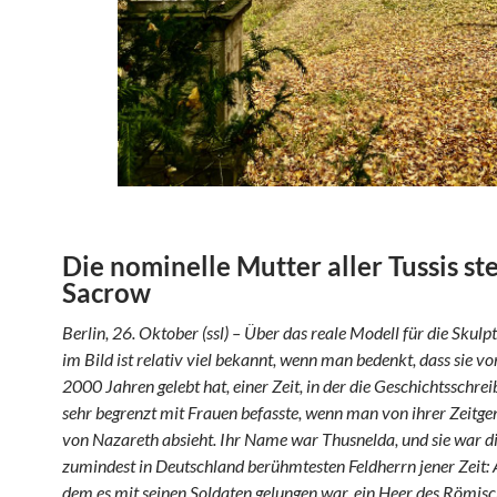
Die nominelle Mutter aller Tussis ste
Sacrow
Berlin, 26. Oktober (ssl) – Über das reale Modell für die Skul
im Bild ist relativ viel bekannt, wenn man bedenkt, dass sie vo
2000 Jahren gelebt hat, einer Zeit, in der die Geschichtsschrei
sehr begrenzt mit Frauen befasste, wenn man von ihrer Zeitg
von Nazareth absieht. Ihr Name war Thusnelda, und sie war di
zumindest in Deutschland berühmtesten Feldherrn jener Zeit: 
dem es mit seinen Soldaten gelungen war, ein Heer des Römis