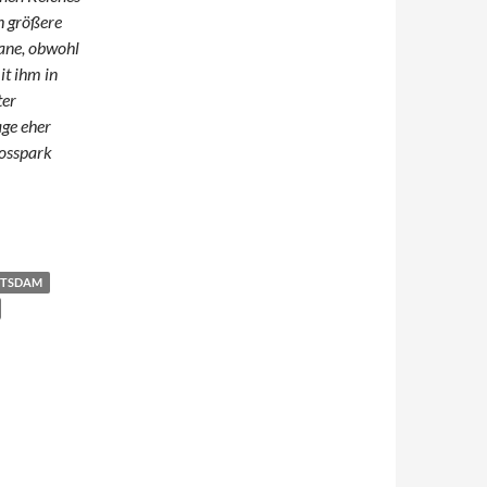
ch größere
ane, obwohl
it ihm in
ter
age eher
losspark
TSDAM