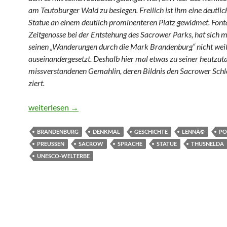
am Teutoburger Wald zu besiegen. Freilich ist ihm eine deutli
Statue an einem deutlich prominenteren Platz gewidmet. Font
Zeitgenosse bei der Entstehung des Sacrower Parks, hat sich m
seinen „Wanderungen durch die Mark Brandenburg“ nicht wei
auseinandergesetzt. Deshalb hier mal etwas zu seiner heutzut
missverstandenen Gemahlin, deren Bildnis den Sacrower Sch
ziert.
Thusneldas Aussicht
weiterlesen
→
BRANDENBURG
DENKMAL
GESCHICHTE
LENNÃ©
PO
PREUSSEN
SACROW
SPRACHE
STATUE
THUSNELDA
UNESCO-WELTERBE