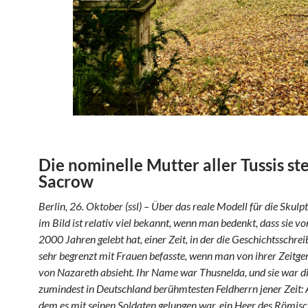
Die nominelle Mutter aller Tussis ste
Sacrow
Berlin, 26. Oktober (ssl) – Über das reale Modell für die Skul
im Bild ist relativ viel bekannt, wenn man bedenkt, dass sie vo
2000 Jahren gelebt hat, einer Zeit, in der die Geschichtsschrei
sehr begrenzt mit Frauen befasste, wenn man von ihrer Zeitg
von Nazareth absieht. Ihr Name war Thusnelda, und sie war di
zumindest in Deutschland berühmtesten Feldherrn jener Zeit: 
dem es mit seinen Soldaten gelungen war, ein Heer des Römis