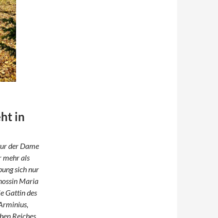
ht in
ptur der Dame
r mehr als
bung sich nur
enossin Maria
e Gattin des
Arminius,
chen Reiches