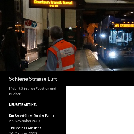
Zum
Inhalt
springen
Suchen
Schiene Strasse Luft
Mobilität in allen Facetten und
Bücher
NEUESTE ARTIKEL
Ein Reiseführer für die Tonne
27. November 2025
Thusneldas Aussicht
26. Oktober 2025