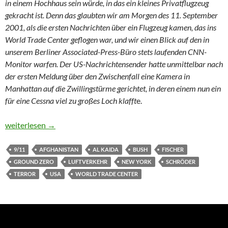
in einem Hochhaus sein würde, in das ein kleines Privatflugzeug
gekracht ist. Denn das glaubten wir am Morgen des 11. September
2001, als die ersten Nachrichten über ein Flugzeug kamen, das ins
World Trade Center geflogen war, und wir einen Blick auf den in
unserem Berliner Associated-Press-Büro stets laufenden CNN-
Monitor warfen. Der US-Nachrichtensender hatte unmittelbar nach
der ersten Meldung über den Zwischenfall eine Kamera in
Manhattan auf die Zwillingstürme gerichtet, in deren einem nun ein
für eine Cessna viel zu großes Loch klafft
e.
20 Jahre 9/11
weiterlesen
→
9/11
AFGHANISTAN
AL KAIDA
BUSH
FISCHER
GROUND ZERO
LUFTVERKEHR
NEW YORK
SCHRÖDER
TERROR
USA
WORLD TRADE CENTER