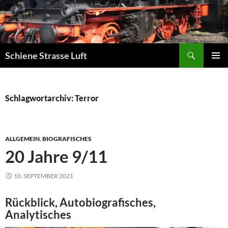
Zum
Inhalt
springen
Suchen
Schiene Strasse Luft
PRIMÄR
MENÜ
Schlagwortarchiv: Terror
ALLGEMEIN
,
BIOGRAFISCHES
20 Jahre 9/11
10. SEPTEMBER 2021
Rückblick, Autobiografisches,
Analytisches