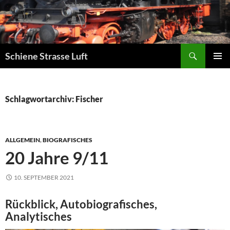
Zum
Inhalt
springen
Suchen
Schiene Strasse Luft
PRIMÄR
MENÜ
Schlagwortarchiv: Fischer
ALLGEMEIN
,
BIOGRAFISCHES
20 Jahre 9/11
10. SEPTEMBER 2021
Rückblick, Autobiografisches,
Analytisches