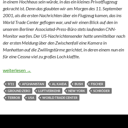
in einem Hochhaus sein würde, in das ein kleines Privatflugzeug
gekracht ist. Denn das glaubten wir am Morgen des 11. September
2001, als die ersten Nachrichten über ein Flugzeug kamen, das ins
World Trade Center geflogen war, und wir einen Blick auf den in
unserem Berliner Associated-Press-Büro stets laufenden CNN-
Monitor warfen. Der US-Nachrichtensender hatte unmittelbar nach
der ersten Meldung über den Zwischenfall eine Kamera in
Manhattan auf die Zwillingstürme gerichtet, in deren einem nun ein
für eine Cessna viel zu großes Loch klafft
e.
20 Jahre 9/11
weiterlesen
→
9/11
AFGHANISTAN
AL KAIDA
BUSH
FISCHER
GROUND ZERO
LUFTVERKEHR
NEW YORK
SCHRÖDER
TERROR
USA
WORLD TRADE CENTER