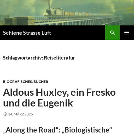
Zum
Inhalt
springen
Suchen
Schiene Strasse Luft
PRIMÄR
MENÜ
Schlagwortarchiv: Reiseliteratur
BIOGRAFISCHES
,
BÜCHER
Aldous Huxley, ein Fresko
und die Eugenik
14. MÄRZ 2025
„Along the Road“: „Biologistische“