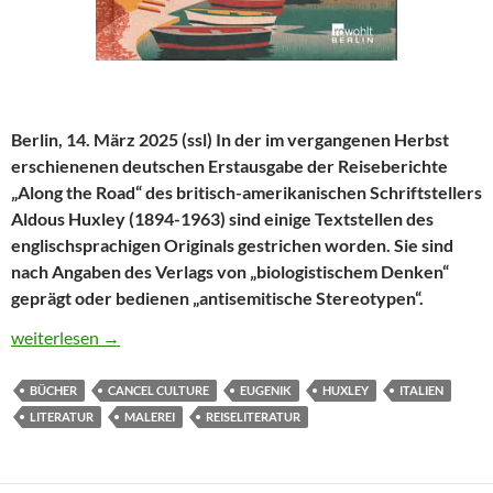
Berlin, 14. März 2025 (ssl) In der im vergangenen Herbst
erschienenen deutschen Erstausgabe der Reiseberichte
„Along the Road“ des britisch-amerikanischen Schriftstellers
Aldous Huxley (1894-1963) sind einige Textstellen des
englischsprachigen Originals gestrichen worden. Sie sind
nach Angaben des Verlags von „biologistischem Denken“
geprägt oder bedienen „antisemitische Stereotypen“.
Aldous Huxley, ein Fresko und die Eugenik
weiterlesen
→
BÜCHER
CANCEL CULTURE
EUGENIK
HUXLEY
ITALIEN
LITERATUR
MALEREI
REISELITERATUR