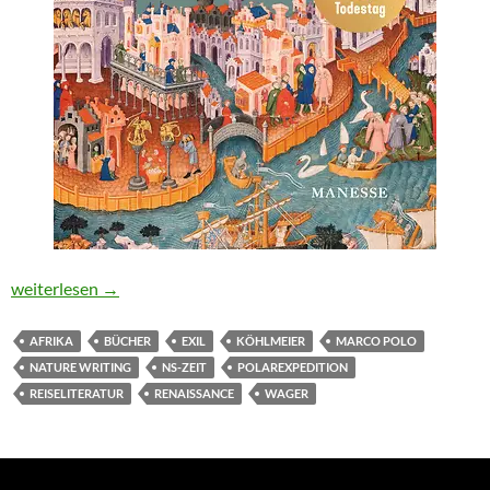
Vom 13. bis zum 21. Jahrhundert
weiterlesen
→
AFRIKA
BÜCHER
EXIL
KÖHLMEIER
MARCO POLO
NATURE WRITING
NS-ZEIT
POLAREXPEDITION
REISELITERATUR
RENAISSANCE
WAGER