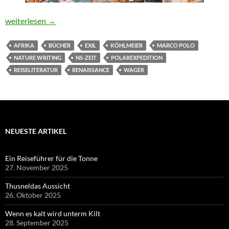
Vom 13. bis zum 21. Jahrhundert
weiterlesen
→
AFRIKA
BÜCHER
EXIL
KÖHLMEIER
MARCO POLO
NATURE WRITING
NS-ZEIT
POLAREXPEDITION
REISELITERATUR
RENAISSANCE
WAGER
NEUESTE ARTIKEL
Ein Reiseführer für die Tonne
27. November 2025
Thusneldas Aussicht
26. Oktober 2025
Wenn es kalt wird unterm Kilt
28. September 2025