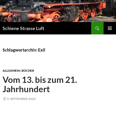
Zum
Inhalt
springen
Suchen
Schiene Strasse Luft
PRIMÄR
MENÜ
Schlagwortarchiv: Exil
ALLGEMEIN
,
BÜCHER
Vom 13. bis zum 21.
Jahrhundert
9. SEPTEMBER 2024