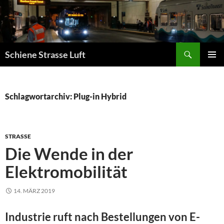
Zum
Inhalt
springen
Suchen
Schiene Strasse Luft
PRIMÄR
MENÜ
Schlagwortarchiv: Plug-in Hybrid
STRASSE
Die Wende in der
Elektromobilität
14. MÄRZ 2019
Industrie ruft nach Bestellungen von E-