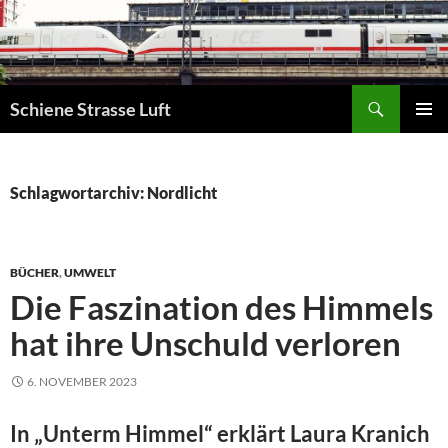
Zum
Inhalt
springen
Suchen
Schiene Strasse Luft
PRIMÄR
MENÜ
Schlagwortarchiv: Nordlicht
BÜCHER
,
UMWELT
Die Faszination des Himmels
hat ihre Unschuld verloren
6. NOVEMBER 2023
In „Unterm Himmel“ erklärt Laura Kranich