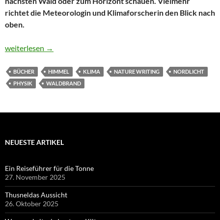
nächsten Wald oder zum Horizont schauen. Vielmehr
richtet die Meteorologin und Klimaforscherin den Blick nach
oben.
Die Faszination des Himmels hat ihre Unschuld verloren
weiterlesen
→
BÜCHER
HIMMEL
KLIMA
NATURE WRITING
NORDLICHT
PHYSIK
WALDBRAND
NEUESTE ARTIKEL
Ein Reiseführer für die Tonne
27. November 2025
Thusneldas Aussicht
26. Oktober 2025