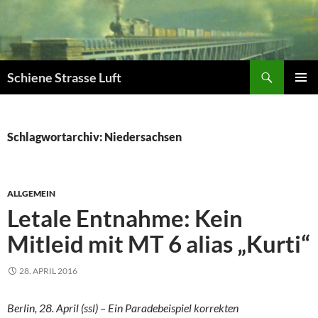
Zum
Inhalt
springen
Suchen
Schiene Strasse Luft
PRIMÄR
MENÜ
Schlagwortarchiv: Niedersachsen
ALLGEMEIN
Letale Entnahme: Kein
Mitleid mit MT 6 alias „Kurti“
28. APRIL 2016
Berlin, 28. April (ssl) – Ein Paradebeispiel korrekten